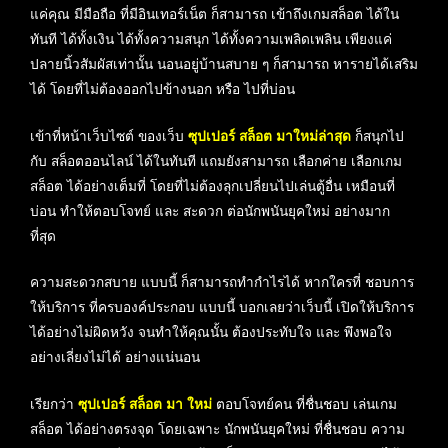
แค่คุณ มีมือถือ ที่มีอินเทอร์เน็ต ก็สามารถ เข้าถึงเกมสล็อต ได้ใน
ทันที ได้ทั้งเงิน ได้ทั้งความสนุก ได้ทั้งความเพลิดเพลิน เพียงแค่
ปลายนิ้วสัมผัสเท่านั้น นอนอยู่บ้านสบาย ๆ ก็สามารถ หารายได้เสริม
ได้ โดยที่ไม่ต้องออกไปข้างนอก หรือ ไปที่บ่อน
เข้าที่หน้าเว็บไซต์ ของเว็บ
ซุปเปอร์ สล็อต มาใหม่ล่าสุด
ก็สนุกไป
กับ สล็อตออนไลน์ ได้ในทันที แถมยังสามารถ เลือกค่าย เลือกเกม
สล็อต ได้อย่างเต็มที่ โดยที่ไม่ต้องลุกเปลี่ยนไปเล่นตู้อื่น เหมือนที่
บ่อน ทำให้ตอบโจทย์ และ สะดวก ต่อนักพนันยุคใหม่ อย่างมาก
ที่สุด
ความสะดวกสบาย แบบนี้ ก็สามารถทำกำไรได้ หากใครที่ ชอบการ
ให้บริการ ที่ครบองค์ประกอบ แบบนี้ บอกเลยว่าเว็บนี้ เปิดให้บริการ
ได้อย่างไม่ผิดหวัง จนทำให้คุณนั้น ต้องประทับใจ และ พึงพอใจ
อย่างเลี่ยงไม่ได้ อย่างแน่นอน
เรียกว่า
ซุปเปอร์ สล็อต มา ใหม่
ตอบโจทย์คน ที่ชื่นชอบ เล่นเกม
สล็อต ได้อย่างตรงจุด โดยเฉพาะ นักพนันยุคใหม่ ที่ชื่นชอบ ความ