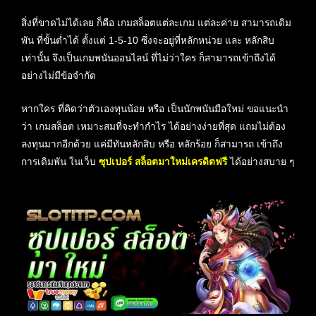
สิ่งที่ขาดไม่ได้เลย ก็คือ เกมสล็อตแต่ละเกม แต่ละค่าย สามารถเดิม
พัน ที่ขั้นต่ำได้ ตั้งแต่ 1-5-10 ซึ่งจะอยู่ที่หลักหน่วย และ หลักสิบ
เท่านั้น จึงเป็นเกมพนันออนไลน์ ที่ไม่ว่าใคร ก็สามารถเข้าถึงได้
อย่างไม่มีข้อจำกัด
หากใคร ที่คิดว่าตัวเองทุนน้อย หรือ เป็นนักพนันมือใหม่ ขอแนะนำ
ว่า เกมสล็อต เหมาะสมที่จะทำกำไร ได้อย่างง่ายที่สุด แถมไม่ต้อง
ลงทุนมากอีกด้วย แค่มีทันหลักสิบ หรือ หลักร้อย ก็สามารถ เข้าถึง
การเดิมพัน ในเว็บ
ซุปเปอร์ สล็อตมาใหม่เครดิตฟรี
ได้อย่างสบาย ๆ