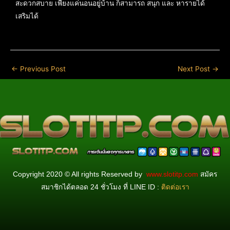
สะดวกสบาย เพียงแค่นอนอยู่บ้าน ก็สามารถ สนุก และ หารายได้
เสริมได้
←
Previous Post
Next Post
→
Copyright 2020 © All rights Reserved by
www.slotitp.com
สมัคร
สมาชิกได้ตลอด 24 ชั่วโมง ที่ LINE ID :
ติดต่อเรา