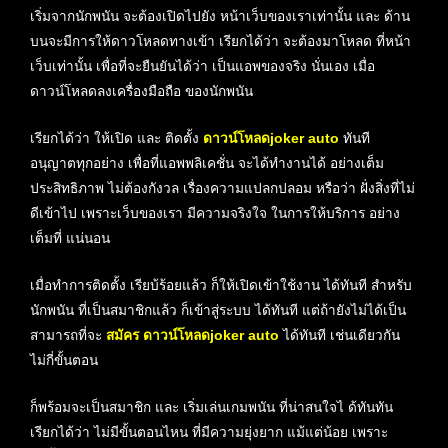
เริ่มจากนักพนัน จะต้องเปิดไปยัง หน้าเว็บของเราเท่านั้น และ ด้าน
บนจะมีการให้ดาวโหลดทางเข้า เรียกได้ว่า จะต้องมาโหลด ที่หน้า
เว็บเท่านั้น เพื่อที่จะยืนยันได้ว่า เป็นแอพของจริง นั่นเอง เมื่อ
ดาวน์โหลดลงเครื่องมือถือ ของนักพนัน
เรียกได้ว่า ให้เปิด และ ติดตั้ง
ดาวน์โหลด
joker auto
ทันที
อนุญาตทุกอย่าง เพื่อที่แอพพลิเคชั่น จะได้ทำงานได้ อย่างเต็ม
ประสิทธิภาพ ไม่ต้องกังวล เรื่องความแปลกปลอม หรือว่า ฝั่งสิ่งที่ไม่
ดีเข้าไป เพราะเว็บของเรา มีความจริงใจ ในการให้บริการ อย่าง
เต็มที่ แน่นอน
เมื่อทำการติดตั้ง เรียบ้ร้อยแล้ว ก็ให้เปิดเข้าใช้งาน ได้ทันที สำหรับ
นักพนัน ที่เป็นสมาชิกแล้ว ก็เข้าสู่ระบบ ได้ทันที แต่ถ้ายังไม่ได้เป็น
สามารถที่จะ
สมัคร ดาวน์โหลดjoker auto
ได้ทันที เช่นเดียวกัน
ไม่กี่ขั้นตอน
ก็พร้อมจะเป็นสมาชิก และ เริ่มเล่นเกมพนัน ที่น่าสนใจไ ด้ทันทัน
เรียกได้ว่า ไม่มีขั้นตอนไหน ที่มีความยุ่งยาก แม้แต่น้อย เพราะ