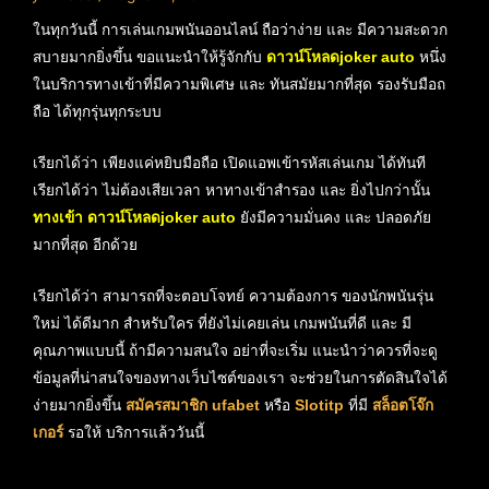
ในทุกวันนี้ การเล่นเกมพนันออนไลน์ ถือว่าง่าย และ มีความสะดวก
สบายมากยิ่งขึ้น ขอแนะนำให้รู้จักกับ
ดาวน์โหลด
joker auto
หนึ่ง
ในบริการทางเข้าที่มีความพิเศษ และ ทันสมัยมากที่สุด รองรับมือถ
ถือ ได้ทุกรุ่นทุกระบบ
เรียกได้ว่า เพียงแค่หยิบมือถือ เปิดแอพเข้ารหัสเล่นเกม ได้ทันที
เรียกได้ว่า ไม่ต้องเสียเวลา หาทางเข้าสำรอง และ ยิ่งไปกว่านั้น
ทางเข้า ดาวน์โหลด
joker auto
ยังมีความมั่นคง และ ปลอดภัย
มากที่สุด อีกด้วย
เรียกได้ว่า สามารถที่จะตอบโจทย์ ความต้องการ ของนักพนันรุ่น
ใหม่ ได้ดีมาก สำหรับใคร ที่ยังไม่เคยเล่น เกมพนันที่ดี และ มี
คุณภาพแบบนี้ ถ้ามีความสนใจ อย่าที่จะเริ่ม แนะนำว่าควรที่จะดู
ข้อมูลที่น่าสนใจของทางเว็บไซต์ของเรา จะช่วยในการตัดสินใจได้
ง่ายมากยิ่งขึ้น
สมัครสมาชิก ufabet
หรือ
Slotitp
ที่มี
สล็อตโจ๊ก
เกอร์
รอให้ บริการแล้ววันนี้