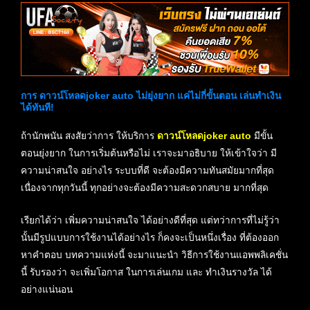
การ ดาวน์โหลดjoker auto ไม่ยุ่งยาก แค่ไม่กี่ขั้นตอน เล่นทำเงิน
ได้ทันที!
ถ้านักพนัน สงสัยว่าการ ให้บริการ
ดาวน์โหลด
joker auto
มีขั้น
ตอนยุ่งยาก ในการเริ่มต้นหรือไม่ เราจะมาอธิบาย ให้เข้าใจว่า มี
ความน่าสนใจ อย่างไร ระบบที่ดี จะต้องมีความทันสมัยมากที่สุด
เนื่องจากทุกวันนี้ ทุกอย่างจะต้องมีความสะดวกสบาย มากที่สุด
เรียกได้ว่า เพิ่มความน่าสนใจ ได้อย่างดีที่สุด แต่ทว่าการที่ไม่รู้ว่า
นั้นมีรูปแบบการใช้งานได้อย่างไร ก็คงจะเป็นหนึ่งเรื่อง ที่ต้องออก
หาคำตอบ บทความแห่งนี้ จะมาแนะนำ วิธีการใช้งานแอพพลิเคชั่น
นี้ รับรองว่า จะเพิ่มโอกาส ในการเล่นเกม และ ทำเงินรางวัล ได้
อย่างแน่นอน