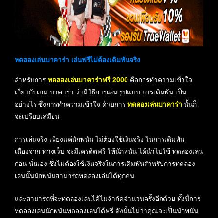
ทดลองเล่นบาคาร่า เล่นฟรีไม่ต้องเดิมพันจริง
สำหรับการ
ทดลองเล่นบาคาร่าฟรี 2000
คือการทำความเข้าใจ
เกี่ยวกับเกม บาคาร่า ว่ามีวิธีการเล่น รูปแบบ การเดิมพัน เป็น
อย่างไร ซึ่งการทำความเข้าใจ ด้วยการ
ทดลองเล่นบาคาร่า
นั้นก็
จะเปรียบเสมือน
การเล่นจริง เพียงแค่นักพนัน ไม่ต้องใช้เงินจริง ในการเดิมพัน
เนื่องจาก ทางเว็บ จะมีเครดิตฟรี ให้นักพนัน ได้นำไปใช้ ทดลองเล่น
ก่อน นั่นเอง ซึ่งไม่ต้องใช้เงินจริงในการเดิมพันสำหรับการทดลอง
เล่นนั้นนักพนันสามารถทดลองเล่นได้ทุกคน
และสามารถที่จะทดลองเล่นได้ไม่จำกัดจำนวนครั้งอีกด้วย ทั้งนี้การ
ทดลองเล่นนักพนันทดลองเล่นได้ฟรี ดังนั้นไม่ว่าคุณจะเป็นนักพนัน