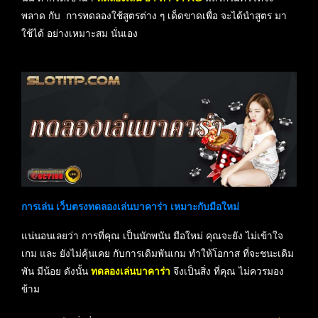
พลาด กับ การทดลองใช้สูตรต่าง ๆ เด็ดขาดเพื่อ จะได้นำสูตร มา
ใช้ได้ อย่างเหมาะสม นั่นเอง
การเล่น เว็บตรงทดลองเล่นบาคาร่า เหมาะกับมือใหม่
แน่นอนเลยว่า การที่คุณ เป็นนักพนัน มือใหม่ คุณจะยัง ไม่เข้าใจ
เกม และ ยังไม่คุ้นเคย กับการเดิมพันเกม ทำให้โอกาส ที่จะชนะเดิม
พัน มีน้อย ดังนั้น
ทดลองเล่นบาคาร่า
จึงเป็นสิ่ง ที่คุณ ไม่ควรมอง
ข้าม