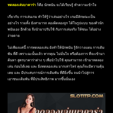
ทดลองเล่นบาคาร่า
ก็คือ นักพนัน จะได้เรียนรู้ ทำความเข้าใจ
เกี่ยวกับ การเล่นเกม ทำให้รู้ว่าเล่นอย่างไร เกมมีลักษณะเป็น
อย่างไร รวมทั้ง ยังสามารถ ลองผิดลองถูก ได้ในรูปแบบ ของตัวนัก
พนันเอง อีกด้วย จึงนำมาปรับใช้ กับการเล่นจริง ให้ชนะ ได้อย่าง
ง่ายดาย
ไม่เพียงแค่นี้ การทดลองเล่น ยังทำให้นักพนัน รู้จักวางแผน การเดิม
พัน ที่ดี เพราะฉะนั้นแล้ว หากคุณ ไม่มั่นใจ หรือต้องการ ที่จะเข้ามา
ค้นหา สูตรบาคาร่าต่าง ๆ เพื่อนำไปใช้ คุณสามารถ เข้ามาทดลอง
เล่น ก่อนได้เลย และ ยิ่งทดลองเล่น มากเท่าไหร่ คุณก็จะมีความคุ้น
เคย และ มีประสบการณ์การเดิมพัน ที่ดียิ่งขึ้น จนนำไปสู่การ
เอาชนะเดิมพัน ที่มีประสิทธิภาพ มากขึ้นนั่นเอง