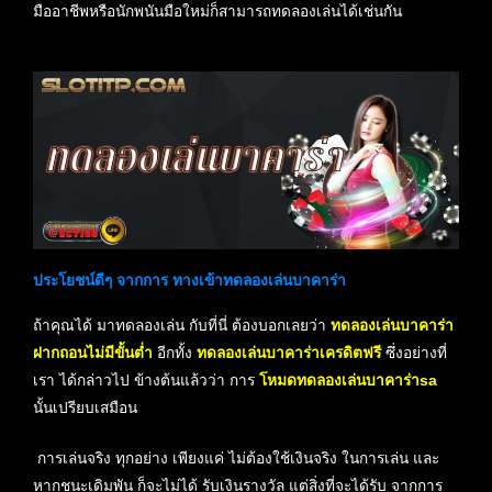
มืออาชีพหรือนักพนันมือใหม่ก็สามารถทดลองเล่นได้เช่นกัน
ประโยชน์ดีๆ จากการ ทางเข้าทดลองเล่นบาคาร่า
ถ้าคุณได้ มาทดลองเล่น กับที่นี่ ต้องบอกเลยว่า
ทดลองเล่นบาคาร่า
ฝากถอนไม่มีขั้นต่ำ
อีกทั้ง
ทดลองเล่นบาคาร่าเครดิตฟรี
ซึ่งอย่างที่
เรา ได้กล่าวไป ข้างต้นแล้วว่า การ
โหมดทดลองเล่นบาคาร่าsa
นั้นเปรียบเสมือน
การเล่นจริง ทุกอย่าง เพียงแค่ ไม่ต้องใช้เงินจริง ในการเล่น และ
หากชนะเดิมพัน ก็จะไม่ได้ รับเงินรางวัล แต่สิ่งที่จะได้รับ จากการ