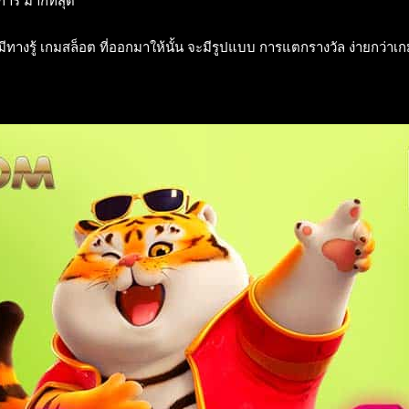
งการ มากที่สุด
ไม่มีทางรู้ เกมสล็อต ที่ออกมาให้นั้น จะมีรูปแบบ การแตกรางวัล ง่ายกว่าเก