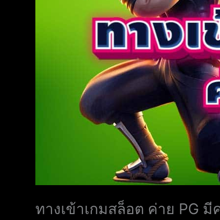
ทางเข้าเกมสล็อต ค่าย PG ม