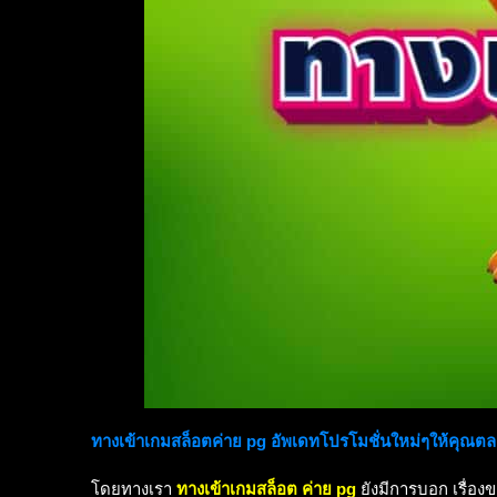
ทางเข้าเกมสล็อตค่าย pg อัพเดทโปรโมชั่นใหม่ๆให้คุณตล
โดยทางเรา
ทางเข้าเกมสล็อต ค่าย
pg
ยังมีการบอก เรื่องข