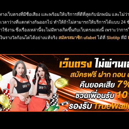
งเว็บตรงที่มีชื่อเสียง และพร้อมให้บริการที่ดีที่สุดกับนักพนัน และไม่ว
ีเวลาว่างที่แตกต่างกันออกไป ทำให้ถ้าไม่สามารถให้บริการได้แบบ 24 ช
ช้งาน ซึ่งเรื่องเหล่านี้จะไม่มีทางเกิดขึ้นกับเว็บตรงแห่งนี้ เพราะว่าการให
ำเงินรางวัลก้อนโตได้อย่างแท้จริง
สมัครสมาชิก ufabet
ได้ที่
Slotitp
ที่มี