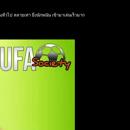
มทั่วไป หลายเท่า ยิ่งนักพนัน เข้ามาเล่นเร็วมาก