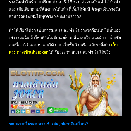
รางวัลเท่าไหร่ รอบฟรีเกมตั้งแต่ 5-15 รอบ ตัวคูณตั้งแต่ 1-10 เท่า
และ เมื่อเลือกตามที่ต้องการได้แล้ว ก็เริ่มได้ทันที ตัวคูณเงินรางวัล
สามารถที่จะเพิ่มได้ทุกครั้ง ที่ชนะเงินรางวัล
ทำให้เรียกได้ว่า เป็นการสะสม และ ทำเงินรางวัลก้อนโต ได้นั่นเอง
เพราะฉะนั้น ถ้าใครที่ยังไม่มีเกมสล็อต ที่น่าสนใจ แนะนำว่า เก็บชื่อ
เกมนี้เอาไว้ และ หาเล่นได้ ตามเว็บชั้นนำ หรือ แม้กระทั้งกับ
เว็บ
ตรง ทางเข้าเล่น joker
ได้ รับรองว่า สนุก และ ทำเงินได้จริง
ระบบภายในของ ทางเข้าเล่น joker ดีแค่ไหน?