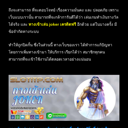
ถึงจะสามารถ ที่จะตอบโจทย์ เรื่องความมั่นคง และ ปลอดภัย เพราะ
เว็บแบบเรานั้น สามารถที่จะกล้าการันตีได้ว่า เล่นเกมทำเงินรางวัล
ได้จริง และ
ทางเข้าเล่น joker เครดิตฟรี
อีกด้วย แต่ในบางครั้ง มี
ข้อจำกัดทางระบบ
ทำให้ถูกปิดกั้น ซึ่งในส่วนนี้ ทางเว็บของเรา ได้ทำการแก้ปัญหา
โดยการเพิ่มทางเข้ามา ให้บริการ เรียกได้ว่า สมาชิกทุกคน
สามารถที่จะเข้าใช้งานได้ตลอดเวลาอย่างแน่นอน