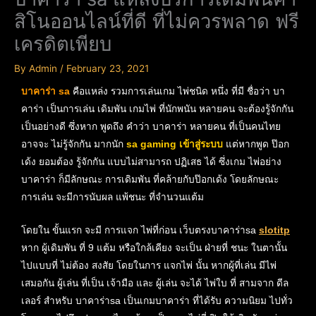
สิโนออนไลน์ที่ดี ที่ไม่ควรพลาด ฟรี
เครดิตเพียบ
By
Admin
/
February 23, 2021
บาคาร่า sa
คือแหล่ง รวมการเล่นเกม ไพ่ชนิด หนึ่ง ที่มี ชื่อว่า บา
คาร่า เป็นการเล่น เดิมพัน เกมไพ่ ที่นักพนัน หลายคน จะต้องรู้จักกัน
เป็นอย่างดี ซึ่งหาก พูดถึง คำว่า บาคาร่า หลายคน ที่เป็นคนไทย
อาจจะ ไม่รู้จักกัน มากนัก
sa gaming เข้าสู่ระบบ
แต่หากพูด ป๊อก
เด้ง ยอมต้อง รู้จักกัน แบบไม่สามารถ ปฏิเสธ ได้ ซึ่งเกม ไพ่อย่าง
บาคาร่า ก็มีลักษณะ การเดิมพัน ที่คล้ายกับป๊อกเด้ง โดยลักษณะ
การเล่น จะมีการนับผล แพ้ชนะ ที่จำนวนแต้ม
โดยใน ขั้นแรก จะมี การแจก ไพ่ที่ก่อน เว็บตรงบาคาร่าsa
slotitp
หาก ผู้เดิมพัน ที่ 9 แต้ม หรือใกล้เคียง จะเป็น ฝ่ายที่ ชนะ ในตานั้น
ไปแบบที่ ไม่ต้อง สงสัย โดยในการ แจกไพ่ นั้น หากผู้ที่เล่น มีไพ่
เสมอกัน ผู้เล่น ที่เป็น เจ้ามือ และ ผู้เล่น จะได้ ไพ่ใบ ที่ สามจาก ดีล
เลอร์ สำหรับ บาคาร่าsa เป็นเกมบาคาร่า ที่ได้รับ ความนิยม ไปทั่ว