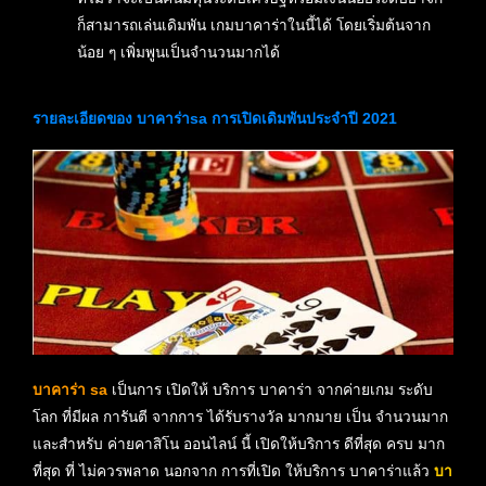
ก็สามารถเล่นเดิมพัน เกมบาคาร่าในนี้ได้ โดยเริ่มต้นจาก
น้อย ๆ เพิ่มพูนเป็นจำนวนมากได้
รายละเอียดของ บาคาร่าsa การเปิดเดิมพันประจำปี 2021
บาคาร่า sa
เป็นการ เปิดให้ บริการ บาคาร่า จากค่ายเกม ระดับ
โลก ที่มีผล การันตี จากการ ได้รับรางวัล มากมาย เป็น จำนวนมาก
และสำหรับ ค่ายคาสิโน ออนไลน์ นี้ เปิดให้บริการ ดีที่สุด ครบ มาก
ที่สุด ที่ ไม่ควรพลาด นอกจาก การที่เปิด ให้บริการ บาคาร่าแล้ว
บา