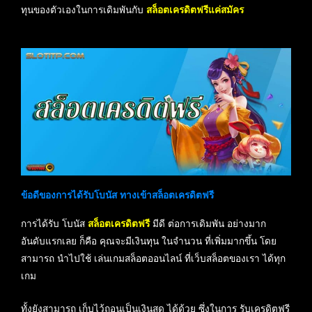
ทุนของตัวเองในการเดิมพันกับ
สล็อตเครดิตฟรีแค่สมัคร
ข้อดีของการได้รับโบนัส ทางเข้าสล็อตเครดิตฟรี
การได้รับ โบนัส
สล็อตเครดิตฟรี
มีดี ต่อการเดิมพัน อย่างมาก
อันดับแรกเลย ก็คือ คุณจะมีเงินทุน ในจำนวน ที่เพิ่มมากขึ้น โดย
สามารถ นำไปใช้ เล่นเกมสล็อตออนไลน์ ที่เว็บสล็อตของเรา ได้ทุก
เกม
ทั้งยังสามารถ เก็บไว้ถอนเป็นเงินสด ได้ด้วย ซึ่งในการ รับเครดิตฟรี