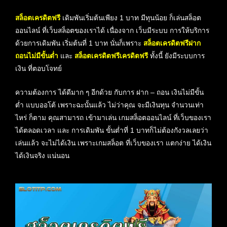
สล็อตเครดิตฟรี
เดิมพันเริ่มต้นเพียง 1 บาท มีทุนน้อย ก็เล่นสล็อต
ออนไลน์ ที่เว็บสล็อตของเราได้ เนื่องจาก เว็บมีระบบ การให้บริการ
ด้วยการเดิมพัน เริ่มต้นที่ 1 บาท นั่นก็เพราะ
สล็อตเครดิตฟรีฝาก
ถอนไม่มีขั้นต่ำ
และ
สล็อตเครดิตฟรีเครดิตฟรี
ทั้งนี้ ยังมีระบบการ
เงิน ที่ตอบโจทย์
ความต้องการ ได้ดีมาก ๆ อีกด้วย กับการ ฝาก – ถอน เงินไม่มีขั้น
ต่ำ แบบออโต้ เพราะฉะนั้นแล้ว ไม่ว่าคุณ จะมีเงินทุน จำนวนเท่า
ไหร่ ก็ตาม คุณสามารถ เข้ามาเล่น เกมสล็อตออนไลน์ ที่เว็บของเรา
ได้ตลอดเวลา และ การเดิมพัน ขั้นต่ำที่ 1 บาทก็ไม่ต้องกังวลเลยว่า
เล่นแล้ว จะไม่ได้เงิน เพราะเกมสล็อต ที่เว็บของเรา แตกง่าย ได้เงิน
ได้เงินจริง แน่นอน