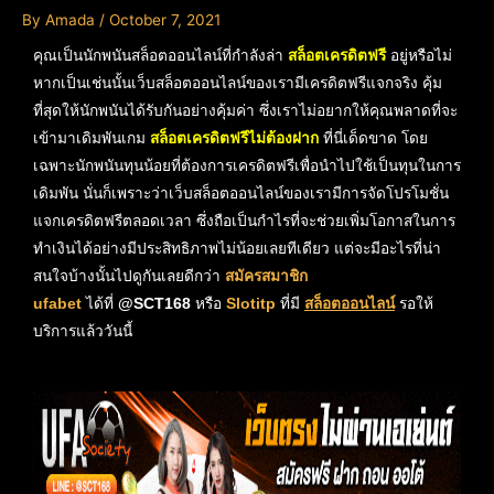
By
Amada
/
October 7, 2021
คุณเป็นนักพนันสล็อตออนไลน์ที่กำลังล่า
สล็อตเครดิตฟรี
อยู่หรือไม่
หากเป็นเช่นนั้นเว็บสล็อตออนไลน์ของเรามีเครดิตฟรีแจกจริง คุ้ม
ที่สุดให้นักพนันได้รับกันอย่างคุ้มค่า ซึ่งเราไม่อยากให้คุณพลาดที่จะ
เข้ามาเดิมพันเกม
สล็อตเครดิตฟรีไม่ต้องฝาก
ที่นี่เด็ดขาด โดย
เฉพาะนักพนันทุนน้อยที่ต้องการเครดิตฟรีเพื่อนำไปใช้เป็นทุนในการ
เดิมพัน นั่นก็เพราะว่าเว็บสล็อตออนไลน์ของเรามีการจัดโปรโมชั่น
แจกเครดิตฟรีตลอดเวลา ซึ่งถือเป็นกำไรที่จะช่วยเพิ่มโอกาสในการ
ทำเงินได้อย่างมีประสิทธิภาพไม่น้อยเลยทีเดียว แต่จะมีอะไรที่น่า
สนใจบ้างนั้นไปดูกันเลยดีกว่า
สมัครสมาชิก
ufabet
ได้ที่
@SCT168
หรือ
Slotitp
ที่มี
สล็อตออนไลน์
รอให้
บริการแล้ววันนี้