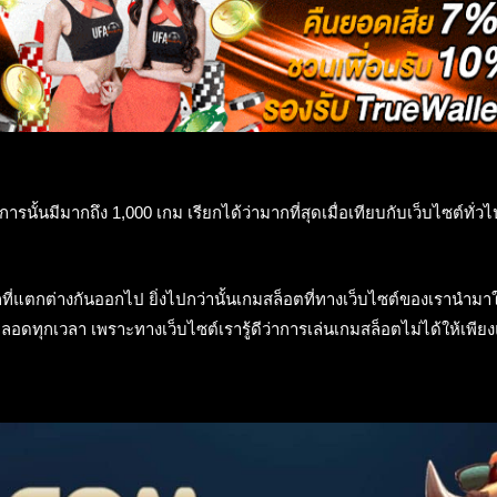
ารนั้นมีมากถึง 1,000 เกม เรียกได้ว่ามากที่สุดเมื่อเทียบกับเว็บไซต์ทั่ว
ี่แตกต่างกันออกไป ยิ่งไปกว่านั้นเกมสล็อตที่ทางเว็บไซต์ของเรานำมาให
้ตลอดทุกเวลา เพราะทางเว็บไซต์เรารู้ดีว่าการเล่นเกมสล็อตไม่ได้ให้เพีย