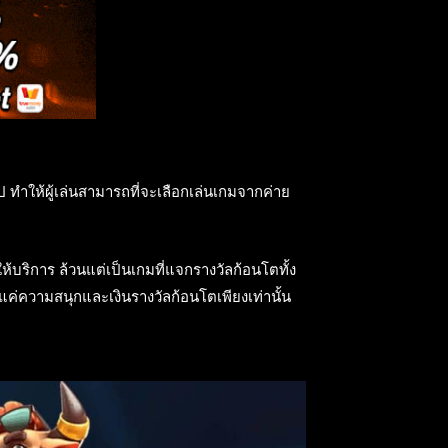
ไป ทำให้ผู้เล่นสามารถที่จะเลือกเล่นเกมจากค่าย
้บริการ ล้วนแต่เป็นเกมที่แจกรางวัลก้อนโตทั้ง
งแค่ความสนุกและเงินรางวัลก้อนโตเพียงเท่านั้น