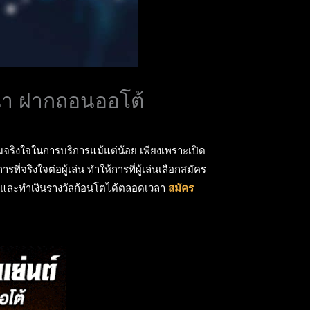
นนำ ฝากถอนออโต้
วามจริงใจในการบริการแม้แต่น้อย เพียงเพราะเปิด
ี่จริงใจต่อผู้เล่น ทำให้การที่ผู้เล่นเลือกสมัคร
่สุด และทำเงินรางวัลก้อนโตได้ตลอดเวลา
สมัคร