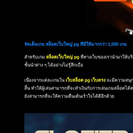
จัดเต็มเกม สล็อตเว็บใหญ่ pg ที่มีให้มากกว่า 1,000 เกม
สำหรับเกม
สล็อตเว็บใหญ่
pg
ที่ทางเว็บของเรานำมาให้บริก
ชั้นนำต่าง ๆ ได้อย่างไม่รู้สึกเบื่อ
เนื่องจากแต่ละเกมใน
เว็บสล็อต pg เว็บตรง
จะมีความสนุกท
สิ้น ทำให้ผู้เล่นสามารถที่จะทำเงินกับการเล่นเกมสล็อตได
ยังสามารถที่จะให้ความตื่นเต้นเร้าใจได้ดีอีกด้วย