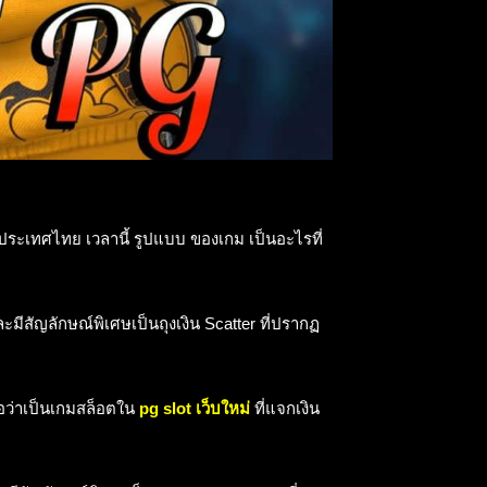
นประเทศไทย เวลานี้ รูปแบบ ของเกม เป็นอะไรที่
ะมีสัญลักษณ์พิเศษเป็นถุงเงิน Scatter ที่ปรากฏ
ือว่าเป็นเกมสล็อตใน
pg slot เว็บใหม่
ที่แจกเงิน