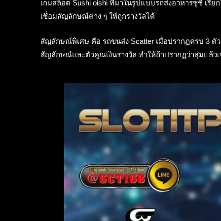
เกมสล็อต Sushi oishi ที่มาในรูปแบบรถส่งอาหารซูชิ เรี
เชื่อมสัญลักษณ์ต่าง ๆ ให้ถูกรางวัลได้
สัญลักษณ์พิเศษ คือ รถขนส่ง Scatter เมื่อปรากฏครบ 3 ตัว 
สัญลักษณ์และตัวคูณเงินรางวัล ทำให้ถ้าปรากฏว่าสุ่มแล้วเจอ