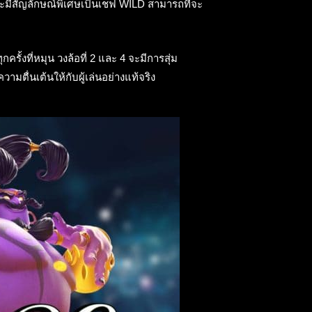
ละมีสัญลักษณ์พิเศษเป็นเชฟ WILD สามารถที่จะ
ั้งที่หมุน วงล้อที่ 2 และ 4 จะมีการสุ่ม
ามตื่นเต้นให้กับผู้เล่นอย่างแท้จริง