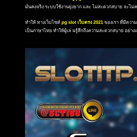
มั่นคงจริง ระบบใช้งานยุ่งยาก และ ไม่สะดวกสบาย จะไม่ค
ทำให้ ทางเว็บไซต์
pg slot เว็บตรง 2021
ของเรา ที่มีควา
เป็นภาษาไทย ทำให้ผู้เล่ นรู้สึกถึงความสะดวกสบาย อย่างแท้