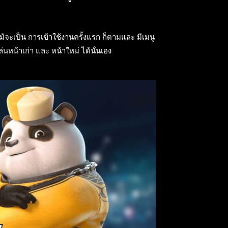
จะเป็น การเข้าใช้งานครั้งแรก ก็ตามและ มีเมนู
่นหน้าเก่า และ หน้าใหม่ ได้นั่นเอง