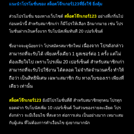
แนะนำโปรโมชั่นของ สล็อตโจ๊กเกอร์123ที่ยิ่งใช้ ยิ่งคุ้ม
ส่วนโปรโมชั่น ของทางเว็บไซต์
สล็อตโจ๊กเกอร์123
อย่างที่เกริ่นไป
ก่อนหน้านี้ สำหรับสมาชิกเก่า ก็มีโปรให้เลือก อีกมากมาย เช่น โปร
โมชั่นฝากเงินครั้งแรก รับโบนัสเพิ่มทันที 20 เปอร์เซ็นต์
เนื่องจาก โปรดังกล่าว
ซึ่งอาจจะดูน้อยกว่า โปรสมัครสมาชิกใหม่
สามารถที่จะรับได้ เพียงครั้งเดียว 1 ยูสเซอร์ต่อ 1 ครั้ง แต่ไม่
ต้องเสียใจไป เพราะโปรเพิ่ม 20 เปอร์เซ็นต์ สำหรับสมาชิกเก่า
สามารถที่จะรับไปใช้งาน ได้ตลอด ไม่จำกัดจำนวนครั้ง ทำให้
ถือว่า เป็นสิทธิพิเศษ เฉพาะสมาชิก กับ ทางเว็บของเรา เพียงที่
เดียว เท่านั้น
สล็อตโจ๊กเกอร์123
ยังมีโปรโมชั่นที่ดี สำหรับสมาชิกทุกคน โปรทุก
ยอดฝาก รับโบนัสเพิ่ม 10 เปอร์เซ็นต์ ในส่วนของรายละเอียด โปร
ดังกล่าว จะมีเงื่อนไข ที่สะดวก ต่อการเล่น เป็นอย่างมาก เหมาะสม
กับผู้เล่น ที่ไม่ต้องการทำเงื่อนไข ยุ่งยากมากนัก