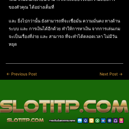
ของตัวคุณ ได้อย่างเต็มที่
และ ยิ่งไปกว่านั้น ยังสามารถที่จะเชื่อมั่น ความมั่นคง ทางด้าน
ระบบ และ การเงินได้อีกด้วย ทำให้การหาเงิน จากการเล่นเกม
จะเป็นเรื่องที่ง่าย และ สามารถ ที่จะทำได้ตลอดเวลา ไม่มีวัน
หยุด
←
Previous Post
Next Post
→