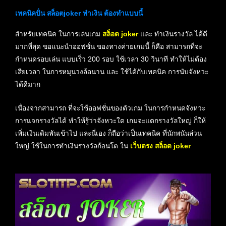
เทคนิคปั่น สล็อตjoker ทำเงิน ต้องทำแบบนี้
สำหรับเทคนิค ในการเล่นเกม
สล็อต
joker
และ ทำเงินรางวัล ได้ดี
มากที่สุด ขอแนะนำออฟชั่น ของทางค่ายเกมนี้ ก็คือ สามารถที่จะ
กำหนดรอบเล่น แบบเร็ว 200 รอบ ใช้เวลา 30 วินาที ทำให้ไม่ต้อง
เสียเวลา ในการหมุนวงล้อนาน และ ใช้ได้กับเทคนิค การนับจังหวะ
ได้ดีมาก
เนื่องจากสามารถ ที่จะใช้ออฟชั่นของตัวเกม ในการกำหนดจังหวะ
การแจกรางวัลได้ ทำให้รู้ว่าจังหวะใด เกมจะแตกรางวัลใหญ่ ก็ให้
เพิ่มเงินเดิมพันเข้าไป และนี่เอง ก็ถือว่าเป็นเทคนิค ที่นักพนันส่วน
ใหญ่ ใช้ในการทำเงินรางวัลก้อนโต ใน
เว็บตรง สล็อต joker