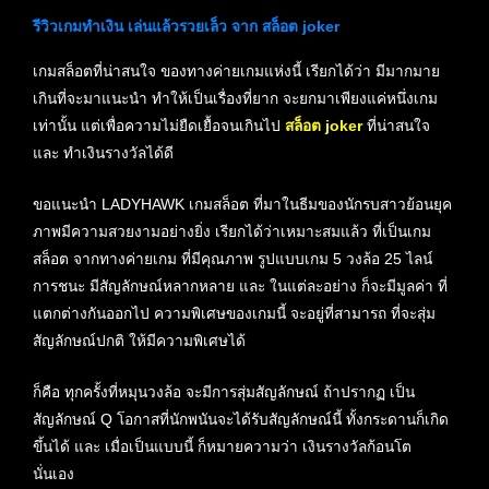
รีวิวเกมทำเงิน เล่นแล้วรวยเล็ว จาก สล็อต joker
เกมสล็อตที่น่าสนใจ ของทางค่ายเกมแห่งนี้ เรียกได้ว่า มีมากมาย
เกินที่จะมาแนะนำ ทำให้เป็นเรื่องที่ยาก จะยกมาเพียงแค่หนึ่งเกม
เท่านั้น แต่เพื่อความไม่ยืดเยื้อจนเกินไป
สล็อต
joker
ที่น่าสนใจ
และ ทำเงินรางวัลได้ดี
ขอแนะนำ LADYHAWK เกมสล็อต ที่มาในธีมของนักรบสาวย้อนยุค
ภาพมีความสวยงามอย่างยิ่ง เรียกได้ว่าเหมาะสมแล้ว ที่เป็นเกม
สล็อต จากทางค่ายเกม ที่มีคุณภาพ รูปแบบเกม 5 วงล้อ 25 ไลน์
การชนะ มีสัญลักษณ์หลากหลาย และ ในแต่ละอย่าง ก็จะมีมูลค่า ที่
แตกต่างกันออกไป ความพิเศษของเกมนี้ จะอยู่ที่สามารถ ที่จะสุ่ม
สัญลักษณ์ปกติ ให้มีความพิเศษได้
ก็คือ ทุกครั้งที่หมุนวงล้อ จะมีการสุ่มสัญลักษณ์ ถ้าปรากฏ เป็น
สัญลักษณ์ Q โอกาสที่นักพนันจะได้รับสัญลักษณ์นี้ ทั้งกระดานก็เกิด
ขึ้นได้ และ เมื่อเป็นแบบนี้ ก็หมายความว่า เงินรางวัลก้อนโต
นั่นเอง