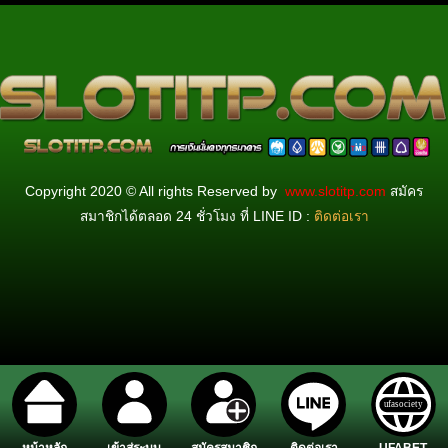
Copyright 2020 © All rights Reserved by
www.slotitp.com
สมัคร
สมาชิกได้ตลอด 24 ชั่วโมง ที่ LINE ID :
ติดต่อเรา
ufasociety
หน้าหลัก
เข้าสู่ระบบ
สมัครสมาชิก
ติดต่อเรา
UFABET