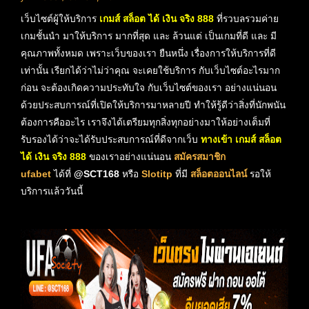
เว็บไซต์ผู้ให้บริการ
เกมส์ สล็อต ได้ เงิน จริง 888
ที่รวบลรวมค่าย
เกมชั้นนำ มาให้บริการ มากที่สุด และ ล้วนแต่ เป็นเกมที่ดี และ มี
คุณภาพทั้งหมด เพราะเว็บของเรา ยืนหนึ่ง เรื่องการให้บริการที่ดี
เท่านั้น เรียกได้ว่าไม่ว่าคุณ จะเคยใช้บริการ กับเว็บไซต์อะไรมาก
ก่อน จะต้องเกิดความประทับใจ กับเว็บไซต์ของเรา อย่างแน่นอน
ด้วยประสบการณ์ที่เปิดให้บริการมาหลายปี ทำให้รู้ดีว่าสิ่งที่นักพนัน
ต้องการคืออะไร เราจึงได้เตรียมทุกสิ่งทุกอย่างมาให้อย่างเต็มที่
รับรองได้ว่าจะได้รับประสบการณ์ที่ดีจากเว็บ
ทางเข้า เกมส์ สล็อต
ได้ เงิน จริง
888
ของเราอย่างแน่นอน
สมัครสมาชิก
ufabet
ได้ที่
@SCT168
หรือ
Slotitp
ที่มี
สล็อตออนไลน์
รอให้
บริการแล้ววันนี้