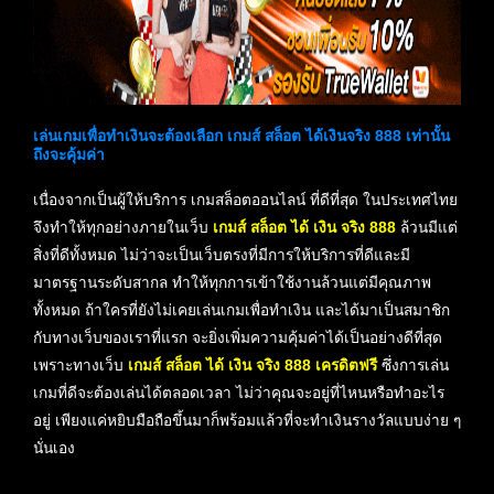
เล่นเกมเพื่อทำเงินจะต้องเลือก เกมส์ สล็อต ได้เงินจริง 888 เท่านั้น
ถึงจะคุ้มค่า
เนื่องจากเป็นผู้ให้บริการ เกมสล็อตออนไลน์ ที่ดีที่สุด ในประเทศไทย
จึงทำให้ทุกอย่างภายในเว็บ
เกมส์ สล็อต ได้ เงิน จริง 888
ล้วนมีแต่
สิ่งที่ดีทั้งหมด ไม่ว่าจะเป็นเว็บตรงที่มีการให้บริการที่ดีและมี
มาตรฐานระดับสากล ทำให้ทุกการเข้าใช้งานล้วนแต่มีคุณภาพ
ทั้งหมด ถ้าใครที่ยังไม่เคยเล่นเกมเพื่อทำเงิน และได้มาเป็นสมาชิก
กับทางเว็บของเราที่แรก จะยิ่งเพิ่มความคุ้มค่าได้เป็นอย่างดีที่สุด
เพราะทางเว็บ
เกมส์ สล็อต ได้ เงิน จริง 888 เครดิตฟรี
ซึ่งการเล่น
เกมที่ดีจะต้องเล่นได้ตลอดเวลา ไม่ว่าคุณจะอยู่ที่ไหนหรือทำอะไร
อยู่ เพียงแค่หยิบมือถือขึ้นมาก็พร้อมแล้วที่จะทำเงินรางวัลแบบง่าย ๆ
นั่นเอง