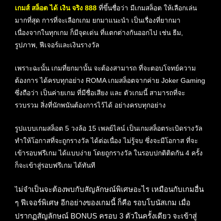
เกมส์ สล็อต ได้ เงิน จริง 888
ที่ขึ้นชื่อว่า มีเกมสล็อต ให้เลือกเล่น
มากที่สุด การที่จะเลือกเกม ยกมาแนะนำ เป็นเรื่องที่ยากมา
เนื่องจากในทุกเกม ก็มีจุดเด่น ที่แตกต่างกันออกไป เช่น ธีม,
รูปภาพ, ฟีเจอร์และเงินรางวัล
เพราะฉะนั้น เกมที่ยกมานั้น จะต้องสามารถ ที่จะตอบโจทย์ความ
ต้องการ ได้ครบทุกอย่าง ROMA เกมสล็อตจากค่าย Joker Gaming
ซึ่งถือว่า เป็นค่ายเกม ที่มีชื่อเสียง และ ตัวเกมนี้ สามารถที่จะ
รวบรวม สิ่งที่นักพนันต้องการไว้ได้ อย่างครบทุกอย่าง
รูปแบบเกมสล็อต 5 วงล้อ 15 เพลย์ไลน์ เป็นเกมสล็อตระเบิดรางวัล
ทำให้โอกาสที่จะถูกรางวัล ได้ต่อเนื่อง ไม่รู้จบ ซึ่งจะมีโอกาส ที่จะ
เข้ารอบฟรีเกม ได้แบบง่าย โดยถูกรางวัล ในรอบปกติติดกัน 4 ครั้ง
ก็จะเข้าสู่รอบฟรีเกม ได้ทันที
ม่จำเป็นจะต้องพบกับสัญลักษณ์พิเศษอะไร เหมือนกับเกมอื่น
ไ
ๆ ฟีเจอร์พิเศษ อีกอย่างของเกมนี้ ก็คือ รอบโบนัสเกม เมื่อ
ปรากฏสัญลักษณ์ BONUS ครอบ 3 ตัวในครั้งเดียว จะเข้าสู่