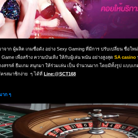
 ผู้ผลิต เกมชื่อดัง อย่าง Sexy Gaming ที่มีการ ปรับเปลี่ยน ชื่อใหม่ 
 Game เพื่อสร้าง ความบันเทิง ให้กับผู้เล่น พนัน อย่างสูงสุด
SA casino
น
างสรรค์ ธีมเกม สนุกมา ให้ร่วมเล่น เป็น จำนวนมาก โดยมีทั้งรูป แบบเก
ัครสมาชิกง่าย ๆ ได้ที่
Line:@SCT168
มาก ๆ