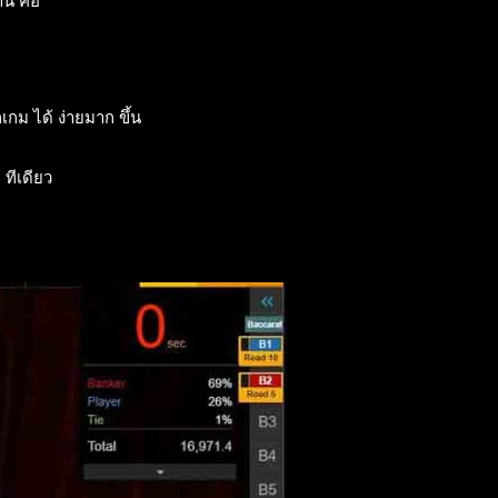
าน คือ
เกม ได้ ง่ายมาก ขึ้น
 ทีเดียว