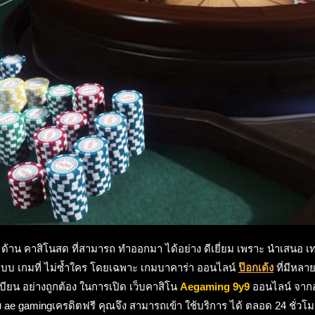
้นำ ด้าน คาสิโนสด ที่สามารถ ทำออกมา ได้อย่าง ดีเยี่ยม เพราะ นำเสนอ 
ปแบบ เกมที่ ไม่ซ้ำใคร โดยเฉพาะ เกมบาคาร่า ออนไลน์
ป๊อกเด้ง
ที่มีหลา
ะเบียน อย่างถูกต้อง ในการเปิด เว็บคาสิโน
Aegaming 9y9
ออนไลน์ จากอ
ง ae gamingเครดิตฟรี คุณจึง สามารถเข้า ใช้บริการ ได้ ตลอด 24 ชั่วโ