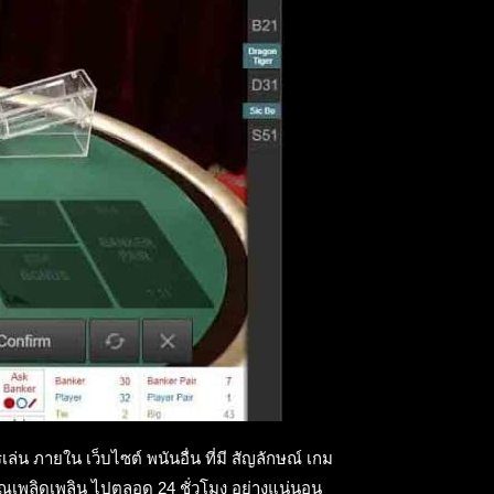
่น ภายใน เว็บไซต์ พนันอื่น ที่มี สัญลักษณ์ เกม
 คุณเพลิดเพลิน ไปตลอด 24 ชั่วโมง อย่างแน่นอน