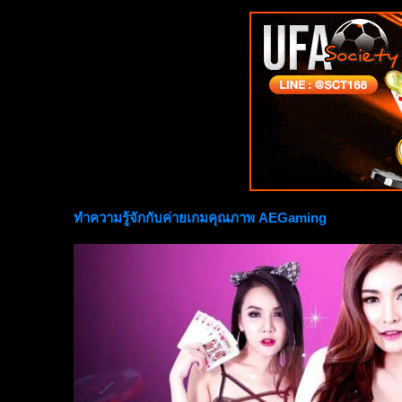
ทำความรู้จักกับค่ายเกมคุณภาพ AEGaming