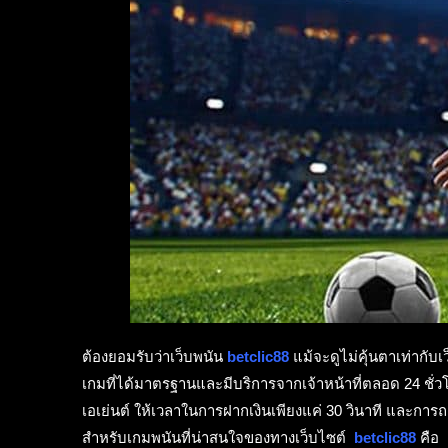
ต้องยอมรับว่าเว็บพนัน
betclic88
แม้จะดูไม่คุ้นตาเท่ากั
เกมที่ได้มาตรฐานและมีบริการจากเจ้าหน้าที่ตลอด 24 ชั่ว
เอเย่นต์ ให้เวลาในการฝากเงินเพียงแค่ 30 วินาที และการถ
สำหรับเกมพนันที่น่าสนใจของทางเว็บไซต์
betclic88
คือ