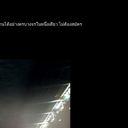
นได้อย่างครบวงจรในหนึ่งเดียว ไม่ต้องสมัคร