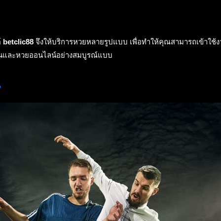
์
betclic88
จึงให้บริการหวยหลายรูปแบบ เพื่อทำให้คุณสามารถเข้าใช้งา
มพนันและหวยออนไลน์อย่างสมบูรณ์แบบ
?