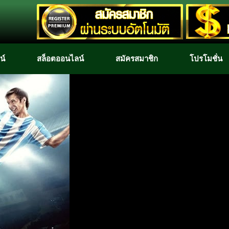
น์
สล็อตออนไลน์
สมัครสมาชิก
โปรโมชั่น