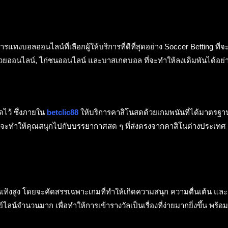
งบอลออนไลน์ที่เลือกผู้ให้บริการที่ดีที่สุดอย่าง Soccer Betting ที่จ
วยออนไลน์, ไก่ชนออนไลน์ และบาสเกตบอล ที่จะทำให้ลงเดิมพันได้อย
ดไว้ ซึ่งภายใน
betclic88
ให้บริการคาสิโนสดด้วยเกมพนันที่ได้มาตรฐาน
่จะทำให้คุณสนุกไปกับบรรยากาศสด ๆ ที่ส่งตรงจากคาสิโนต่างประเทศ มีร
ันเทิงสูง โดยจะคัดสรรเฉพาะเกมที่ทำให้เกิดความสนุก ความตื่นเต้น แล
จำนวนมาก เพื่อทำให้การเข้ารางวัลเป็นเรื่องที่ง่ายมากยิ่งขึ้น พร้อม