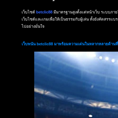
เว็บไซต์
betclic88
มีมาตรฐานสูงตั้งแต่หน้าเว็บ ระบบภ
เว็บไซต์และเกมเพื่อให้เป็นธรรมกับผู้เล่น ทั้งยังคัดสรรแบ
ไปอย่างมั่นใจ
เว็บพนัน betclic88 มาพร้อมความเด่นในหลากหลายด้านที่ค