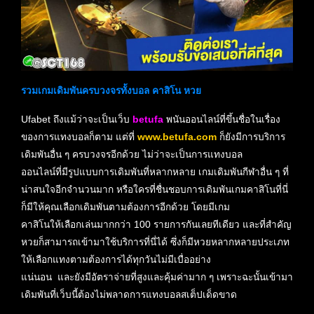
รวมเกมเดิมพันครบวงจรทั้งบอล คาสิโน หวย
Ufabet ถึงแม้ว่าจะเป็นเว็บ
betufa
พนันออนไลน์ที่ขึ้นชื่อในเรื่อง
ของการแทงบอลก็ตาม แต่ที่
www.betufa.com
ก็ยังมีการบริการ
เดิมพันอื่น ๆ ครบวงจรอีกด้วย ไม่ว่าจะเป็นการแทงบอล
ออนไลน์ที่มีรูปแบบการเดิมพันที่หลากหลาย เกมเดิมพันกีฬาอื่น ๆ ที่
น่าสนใจอีกจำนวนมาก หรือใครที่ชื่นชอบการเดิมพันเกมคาสิโนที่นี่
ก็มีให้คุณเลือกเดิมพันตามต้องการอีกด้วย โดยมีเกม
คาสิโนให้เลือกเล่นมากกว่า 100 รายการกันเลยทีเดียว และที่สำคัญ
หวยก็สามารถเข้ามาใช้บริการที่นี่ได้ ซึ่งก็มีหวยหลากหลายประเภท
ให้เลือกแทงตามต้องการได้ทุกวันไม่มีเบื่ออย่าง
แน่นอน และยังมีอัตราจ่ายที่สูงและคุ้มค่ามาก ๆ เพราะฉะนั้นเข้ามา
เดิมพันที่เว็บนี้ต้องไม่พลาดการแทงบอลสเต็ปเด็ดขาด