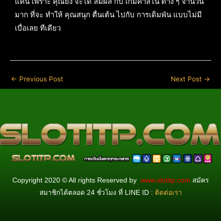
แค่นี้ เพราะ คุณยัง จะได้ สัมผัส กับ เกมคาสิโน ต่าง ๆ จำนวน
มาก ที่จะ ทำให้ คุณสนุก ตื่นเต้น ไปกับ การเดิมพัน แบบไม่มี
เบื่อเลย ทีเดียว
←
Previous Post
Next Post
→
Copyright 2020 © All rights Reserved by
www.slotitp.com
สมัคร
สมาชิกได้ตลอด 24 ชั่วโมง ที่ LINE ID :
ติดต่อเรา