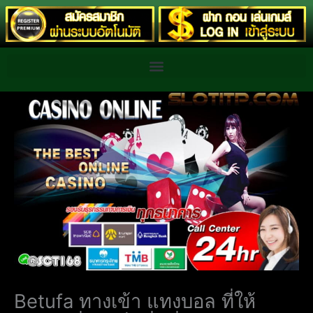
Skip
to
content
Betufa ทางเข้า แทงบอล ที่ให้