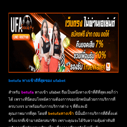
betufa ทางเข้าดีที่สุดของ ufabet
สำหรับ
betufa
ทางเข้า ufabet ถือเป็นหนึ่งทางเข้าที่ดีที่สุดเลยก็ว่า
ได้ เพราะที่นี่ตอบโจทย์ความต้องการของนักพนันด้วยการบริการที่
ครบวงจร มาพร้อมกับการบริการต่าง ๆ ที่ดีและมี
คุณภาพมากที่สุด โดยที่
betufaทางเข้า
นี่นั้นมีการบริการที่ดีตั้งแต่
ครั้งแรกที่เข้ามาสมัครสมาชิก เพราะคุณจะได้รับความคุ้มค่าทันที