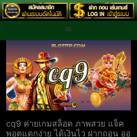
Skip
to
content
cq9 ค่ายเกมสล็อต ภาพสวย แจ็ค
พอตแตกง่าย ได้เงินไว ฝากถอน ออ