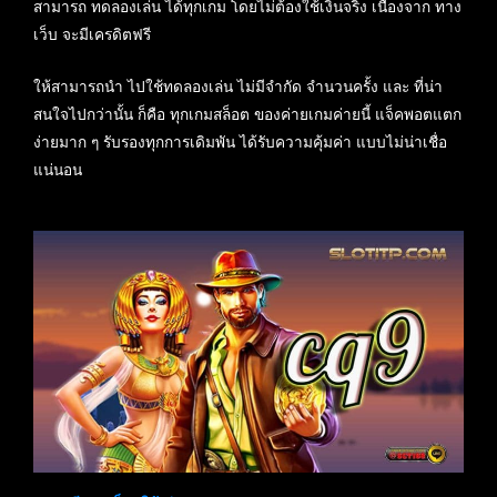
สามารถ ทดลองเล่น ได้ทุกเกม โดยไม่ต้องใช้เงินจริง เนื่องจาก ทาง
เว็บ จะมีเครดิตฟรี
ให้สามารถนำ ไปใช้ทดลองเล่น ไม่มีจำกัด จำนวนครั้ง และ ที่น่า
สนใจไปกว่านั้น ก็คือ ทุกเกมสล็อต ของค่ายเกมค่ายนี้ แจ็คพอตแตก
ง่ายมาก ๆ รับรองทุกการเดิมพัน ได้รับความคุ้มค่า แบบไม่น่าเชื่อ
แน่นอน