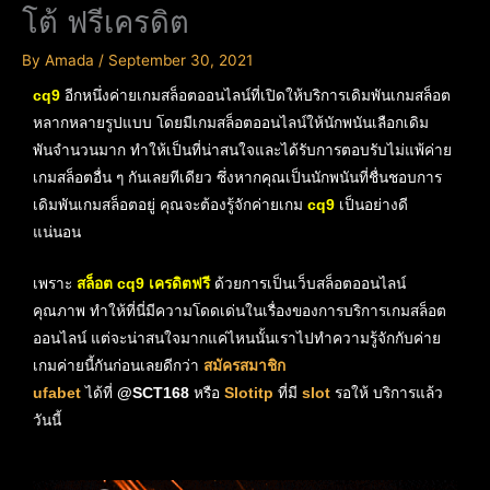
โต้ ฟรีเครดิต
By
Amada
/
September 30, 2021
cq9
อีกหนึ่งค่ายเกมสล็อตออนไลน์ที่เปิดให้บริการเดิมพันเกมสล็อต
หลากหลายรูปแบบ โดยมีเกมสล็อตออนไลน์ให้นักพนันเลือกเดิม
พันจำนวนมาก ทำให้เป็นที่น่าสนใจและได้รับการตอบรับไม่แพ้ค่าย
เกมสล็อตอื่น ๆ กันเลยทีเดียว ซึ่งหากคุณเป็นนักพนันที่ชื่นชอบการ
เดิมพันเกมสล็อตอยู่ คุณจะต้องรู้จักค่ายเกม
cq9
เป็นอย่างดี
แน่นอน
เพราะ
สล็อต
cq9
เครดิตฟรี
ด้วยการเป็นเว็บสล็อตออนไลน์
คุณภาพ ทำให้ที่นี่มีความโดดเด่นในเรื่องของการบริการเกมสล็อต
ออนไลน์ แต่จะน่าสนใจมากแค่ไหนนั้นเราไปทำความรู้จักกับค่าย
เกมค่ายนี้กันก่อนเลยดีกว่า
สมัครสมาชิก
ufabet
ได้ที่
@SCT168
หรือ
Slotitp
ที่มี
slot
รอให้ บริการแล้ว
วันนี้