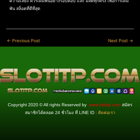
ความเสี่ยง ควรเดิมพันอย่างรอบคอบ และ มีสติทุกครั้ง เพื่อการเดิม
พัน สล็อตที่ดีที่สุด
←
Previous Post
Next Post
→
Copyright 2020 © All rights Reserved by
www.slotitp.com
สมัคร
สมาชิกได้ตลอด 24 ชั่วโมง ที่ LINE ID :
ติดต่อเรา