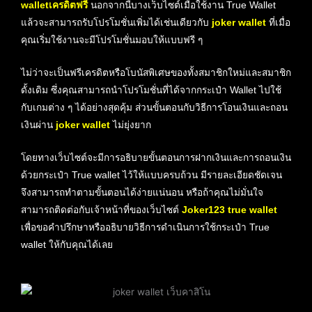
walletเครดิตฟรี
นอกจากนี้บางเว็บไซต์เมื่อใช้งาน True Wallet
แล้วจะสามารถรับโปรโมชั่นเพิ่มได้เช่นเดียวกับ
joker wallet
ที่เมื่อ
คุณเริ่มใช้งานจะมีโปรโมชั่นมอบให้แบบฟรี ๆ
ไม่ว่าจะเป็นฟรีเครดิตหรือโบนัสพิเศษของทั้งสมาชิกใหม่และสมาชิก
ดั้งเดิม ซึ่งคุณสามารถนำโปรโมชั่นที่ได้จากกระเป๋า Wallet ไปใช้
กับเกมต่าง ๆ ได้อย่างสุดคุ้ม ส่วนขั้นตอนกับวิธีการโอนเงินและถอน
เงินผ่าน
joker wallet
ไม่ยุ่งยาก
โดยทางเว็บไซต์จะมีการอธิบายขั้นตอนการฝากเงินและการถอนเงิน
ด้วยกระเป๋า True wallet ไว้ให้แบบครบถ้วน มีรายละเอียดชัดเจน
จึงสามารถทำตามขั้นตอนได้ง่ายแน่นอน หรือถ้าคุณไม่มั่นใจ
สามารถติดต่อกับเจ้าหน้าที่ของเว็บไซต์
Joker123 true wallet
เพื่อขอคำปรึกษาหรืออธิบายวิธีการดำเนินการใช้กระเป๋า True
wallet ให้กับคุณได้เลย