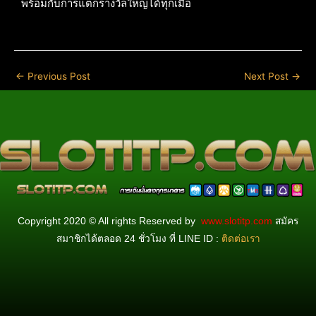
พร้อมกับการแตกรางวัลใหญ่ได้ทุกเมื่อ
←
Previous Post
Next Post
→
Copyright 2020 © All rights Reserved by
www.slotitp.com
สมัคร
สมาชิกได้ตลอด 24 ชั่วโมง ที่ LINE ID :
ติดต่อเรา