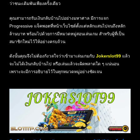
ว่าชนะเดิมพันเพียงครั้งเดียว
คุณสามารถรับเงินกลับบ้านไปอย่างมหาศาล มีการแจก
Progressive แจ็คพอตที่หน้าเว็บไซต์ตั้งแต่หลักแสนไปจนถึงหลัก
ล้านบาท พร้อมไปด้วยการมีหมวดหมู่สอนเล่นเกม สำหรับผู้ที่เป็น
สมาชิกใหม่ไว้ให้อย่างครบถ้วน
ดังนั้นคุณจึงไม่ต้องกังวลใจว่าเข้ามาเล่นเกมกับ
Jokerslot99
แล้ว
จะไม่ได้เงินกลับบ้านไป หรือเล่นแล้วจะผิดพลาดใด ๆ แน่นอน
เพราะจะมีการอธิบายไว้ในทุกหมวดหมู่อย่างชัดเจน