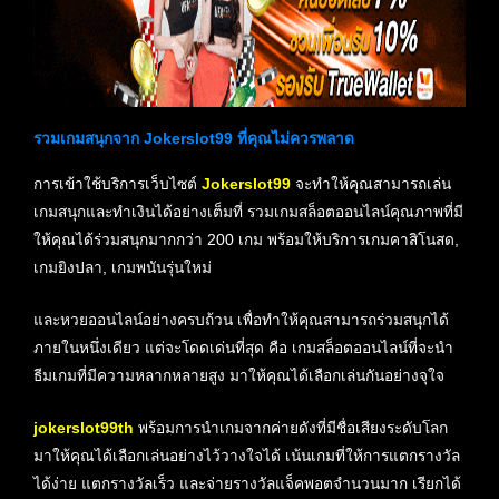
รวมเกมสนุกจาก Jokerslot99 ที่คุณไม่ควรพลาด
การเข้าใช้บริการเว็บไซต์
Jokerslot99
จะทำให้คุณสามารถเล่น
เกมสนุกและทำเงินได้อย่างเต็มที่ รวมเกมสล็อตออนไลน์คุณภาพที่มี
ให้คุณได้ร่วมสนุกมากกว่า 200 เกม พร้อมให้บริการเกมคาสิโนสด,
เกมยิงปลา, เกมพนันรุ่นใหม่
และหวยออนไลน์อย่างครบถ้วน เพื่อทำให้คุณสามารถร่วมสนุกได้
ภายในหนึ่งเดียว แต่จะโดดเด่นที่สุด คือ เกมสล็อตออนไลน์ที่จะนำ
ธีมเกมที่มีความหลากหลายสูง มาให้คุณได้เลือกเล่นกันอย่างจุใจ
jokerslot99th
พร้อมการนำเกมจากค่ายดังที่มีชื่อเสียงระดับโลก
มาให้คุณได้เลือกเล่นอย่างไว้วางใจได้ เน้นเกมที่ให้การแตกรางวัล
ได้ง่าย แตกรางวัลเร็ว และจ่ายรางวัลแจ็คพอตจำนวนมาก เรียกได้