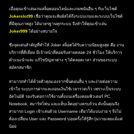
เมื่อคุณเข้าเล่นเกมสล็อตออนไลน์และเกมพนันอื่น ๆ กับเว็บไซต์
Jokerslot99
เชื่อว่าคุณจะสัมผัสได้ถึงระบบเกมและระบบเว็บไซต์
ที่มีคุณภาพสูง ได้มาตรฐานทุกระบบ จึงทำให้คุณเข้าเล่น
Joker999
ได้อย่างสบายใจ
ซึ่งจุดเด่นสำคัญที่ทำให้ Joker สล็อตได้รับความนิยมสูงสุด คือ งาน
บริการที่ดีเยี่ยม มีเจ้าหน้าที่คอยรับสายตลอด 24 ชั่วโมง ให้บริการ
คำแนะนำและ แก้ไขปัญหาต่าง ๆ ได้ตลอดเวลา ส่วนของระบบ
สมัครสมาชิก
สามารถทำได้ด้วยตัวคุณเองจากขั้นตอนสั้น ๆ และง่ายต่อความ
เข้าใจ ระบบการฝากและถอนเงินใช้เวลารวดเร็ว เพราะเป็นระบบ
อัตโนมัติ รองรับต่อการใช้งานทั้งบนเครื่องคอมพิวเตอร์ PC,
Notebook, สมาร์ทโฟน และแท็บเล็ตอย่างครบถ้วน ดังนั้นคุณจึง
สามารถ Login เข้าเล่นด้วย Username เดียวได้แบบง่าย ๆ จึงไม่
ต้องเปลี่ยน User และ Password บ่อยครั้งให้รู้สึกวุ่นวายเลยแม้แต่
น้อย