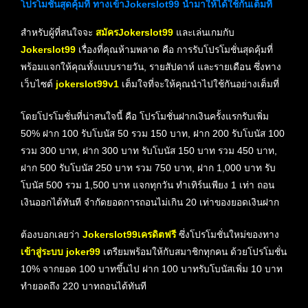
โปรโมชั่นสุดคุ้มที่ ทางเข้าJokerslot99 นำมาให้ได้ใช้กันเต็มที่
สำหรับผู้ที่สนใจจะ
สมัคร
Jokerslot99
และเล่นเกมกับ
Jokerslot99
เรื่องที่คุณห้ามพลาด คือ การรับโปรโมชั่นสุดคุ้มที่
พร้อมแจกให้คุณทั้งแบบรายวัน, รายสัปดาห์ และรายเดือน ซึ่งทาง
เว็บไซต์
jokerslot99v1
เต็มใจที่จะให้คุณนำไปใช้กันอย่างเต็มที่
โดยโปรโมชั่นที่น่าสนใจนี้ คือ โปรโมชั่นฝากเงินครั้งแรกรับเพิ่ม
50% ฝาก 100 รับโบนัส 50 รวม 150 บาท, ฝาก 200 รับโบนัส 100
รวม 300 บาท, ฝาก 300 บาท รับโบนัส 150 บาท รวม 450 บาท,
ฝาก 500 รับโบนัส 250 บาท รวม 750 บาท, ฝาก 1,000 บาท รับ
โบนัส 500 รวม 1,500 บาท แจกทุกวัน ทำเทิร์นเพียง 1 เท่า ถอน
เงินออกได้ทันที จำกัดยอดการถอนไม่เกิน 20 เท่าของยอดเงินฝาก
ต้องบอกเลยว่า
Jokerslot99เครดิตฟรี
ซึ่งโปรโมชั่นใหม่ของทาง
เข้าสู่ระบบ
joker99
เตรียมพร้อมให้กับสมาชิกทุกคน ด้วยโปรโมชั่น
10% จากยอด 100 บาทขึ้นไป ฝาก 100 บาทรับโบนัสเพิ่ม 10 บาท
ทำยอดถึง 220 บาทถอนได้ทันที