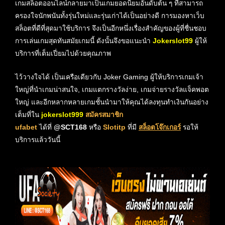
เกมสล็อตออนไลน์กลายมาเป็นเกมยอดนิยมอันดับต้น ๆ ที่สามารถ
ครองใจนักพนันทั้งรุ่นใหม่และรุ่นเก่าได้เป็นอย่างดี การมองหาเว็บ
สล็อตที่ดีที่สุดมาใช้บริการ จึงเป็นอีกหนึ่งเรื่องสำคัญของผู้ที่ชื่นชอบ
การเล่นเกมสุดทันสมัยเกมนี้ ดังนั้นจึงขอแนะนำ
Jokerslot99
ผู้ให้
บริการที่เต็มเปี่ยมไปด้วยคุณภาพ
ไว้วางใจได้ เป็นเครือเดียวกับ Joker Gaming ผู้ให้บริการเกมเจ้า
ใหญ่ที่นำเกมน่าสนใจ, เกมแตกรางวัลง่าย, เกมจ่ายรางวัลแจ็คพอต
ใหญ่ และอีกหลากหลายเกมชั้นนำมาให้คุณได้ลงทุนทำเงินกันอย่าง
เต็มที่ใน
jokerslot999
สมัครสมาชิก
ufabet
ได้ที่
@SCT168
หรือ
Slotitp
ที่มี
สล็อตโจ๊กเกอร์
รอให้
บริการแล้ววันนี้