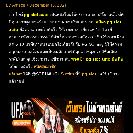
By
Amada
/
December 18, 2021
เว็บไซต์
pg slot auto
เป็นหนึ่งในผู้ให้บริการเกมคาสิโนออนไลน์ที่
มีคุณภาพสูง มาพร้อมระบบฝาก-ถอนเงินและระบบ
สมัคร
pg slot
auto
ที่มีความรวดเร็วทันใจ ใช้ระยะเวลาเพียงแค่ 15 วินาที
สามารถจัดการธุรกรรมได้สำเร็จ ส่วนการสมัครสมาชิกใช้เวลาเพียง
แค่ 5-10 นาทีเท่านั้น เป็นเครือเดียวกันกับ PG Gaming ผู้ให้ความ
สนุกของเกมสล็อตและเป็นผู้ผลิตเกมที่มีคุณภาพสูงและมีชื่อเสียง
ระดับโลก คุณจึงสามารถเข้ามาเล่น
ทางเข้า
pg slot auto มือ ถือ
ได้อย่างมั่นใจ
สมัครสมาชิก
ufabet
ได้ที่
@SCT168
หรือ
Slotitp
ที่มี
pg slot
รอให้ บริการ
แล้ววันนี้