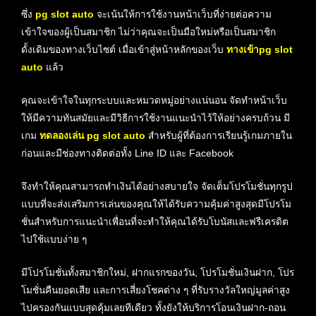
ซึ่ง
pg slot auto
จะเน้นให้การใช้งานหน้าเว็บที่ง่ายต่อความ
เข้าใจของผู้เป็นสมาชิก ไม่ว่าคุณจะเป็นมือใหม่หรือเป็นสมาชิก
ดั้งเดิมของทางเว็บไซต์ เมื่อเข้าสู่หน้าหลักของเว็บ
ทางเข้า
pg slot
auto
แล้ว
คุณจะเข้าใจในทุกระบบและหมวดหมู่อย่างแน่นอน จัดทำหน้าเว็บ
ให้มีความทันสมัยและมีวิธีการใช้งานแนะนำไว้ให้อย่างครบถ้วน มี
เกม
ทดลองเล่น
pg slot auto
สำหรับผู้ที่ต้องการเรียนรู้เกมภายใน
ก่อนและมีช่องทางติดต่อทั้ง Line ID และ Facebook
จึงทำให้คุณสามารถทำเงินได้อย่างสบายใจ จัดเต็มโปรโมชั่นทุกรูป
แบบที่จะส่งเสริมการเล่นของคุณให้ได้รับความคุ้มค่าสูงสุดมีโปรโม
ชั่นสำหรับการแนะนำเพื่อนที่จะทำให้คุณได้รับโบนัสและฟรีเครดิต
ไปใช้แบบง่าย ๆ
มีโปรโมชั่นทั้งสมาชิกใหม่, ฝากแรกของวัน, โปรโมชั่นเงินฝาก, โปร
โมชั่นคืนยอดเสีย และการเสี่ยงโชคต่าง ๆ ที่รับรางวัลใหญ่มูลค่าสูง
ไปครองกันแบบสุดคุ้มเลยทีเดียว ทั้งยังให้บริการโอนเงินฝาก-ถอน