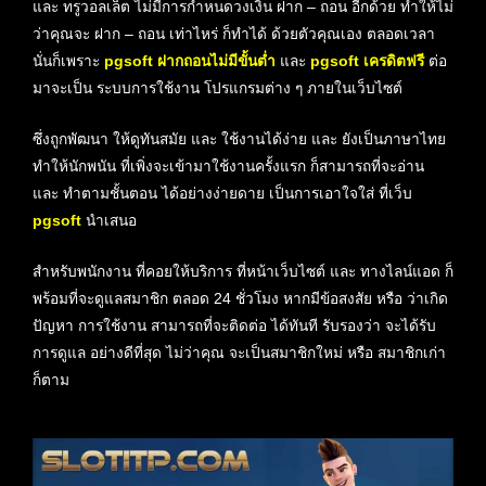
และ ทรูวอลเล็ต ไม่มีการกำหนดวงเงิน ฝาก – ถอน อีกด้วย ทำให้ไม่
ว่าคุณจะ ฝาก – ถอน เท่าไหร่ ก็ทำได้ ด้วยตัวคุณเอง ตลอดเวลา
นั่นก็เพราะ
pgsoft ฝากถอนไม่มีขั้นต่ำ
และ
pgsoft เครดิตฟรี
ต่อ
มาจะเป็น ระบบการใช้งาน โปรแกรมต่าง ๆ ภายในเว็บไซต์
ซึ่งถูกพัฒนา ให้ดูทันสมัย และ ใช้งานได้ง่าย และ ยังเป็นภาษาไทย
ทำให้นักพนัน ที่เพิ่งจะเข้ามาใช้งานครั้งแรก ก็สามารถที่จะอ่าน
และ ทำตามชั้นตอน ได้อย่างง่ายดาย เป็นการเอาใจใส่ ที่เว็บ
pgsoft
นำเสนอ
สำหรับพนักงาน ที่คอยให้บริการ ที่หน้าเว็บไซต์ และ ทางไลน์แอด ก็
พร้อมที่จะดูแลสมาชิก ตลอด 24 ชั่วโมง หากมีข้อสงสัย หรือ ว่าเกิด
ปัญหา การใช้งาน สามารถที่จะติดต่อ ได้ทันที รับรองว่า จะได้รับ
การดูแล อย่างดีที่สุด ไม่ว่าคุณ จะเป็นสมาชิกใหม่ หรือ สมาชิกเก่า
ก็ตาม