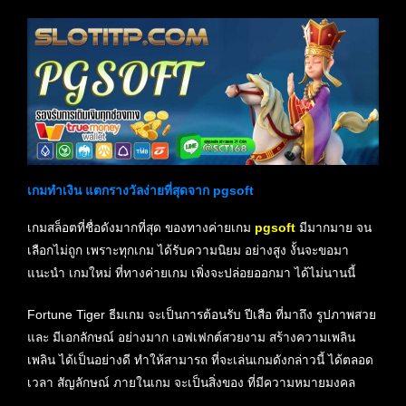
เกมทำเงิน แตกรางวัลง่ายที่สุดจาก pgsoft
เกมสล็อตที่ชื่อดังมากที่สุด ของทางค่ายเกม
pgsoft
มีมากมาย จน
เลือกไม่ถูก เพราะทุกเกม ได้รับความนิยม อย่างสูง งั้นจะขอมา
แนะนำ เกมใหม่ ที่ทางค่ายเกม เพิ่งจะปล่อยออกมา ได้ไม่นานนี้
Fortune Tiger ธีมเกม จะเป็นการต้อนรับ ปีเสือ ที่มาถึง รูปภาพสวย
และ มีเอกลักษณ์ อย่างมาก เอฟเฟกต์สวยงาม สร้างความเพลิน
เพลิน ได้เป็นอย่างดี ทำให้สามารถ ที่จะเล่นเกมดังกล่าวนี้ ได้ตลอด
เวลา สัญลักษณ์ ภายในเกม จะเป็นสิ่งของ ที่มีความหมายมงคล