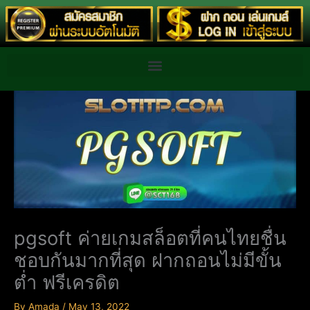
Skip
to
content
pgsoft ค่ายเกมสล็อตที่คนไทยชื่น
ชอบกันมากที่สุด ฝากถอนไม่มีขั้น
ต่ำ ฟรีเครดิต
By
Amada
/
May 13, 2022