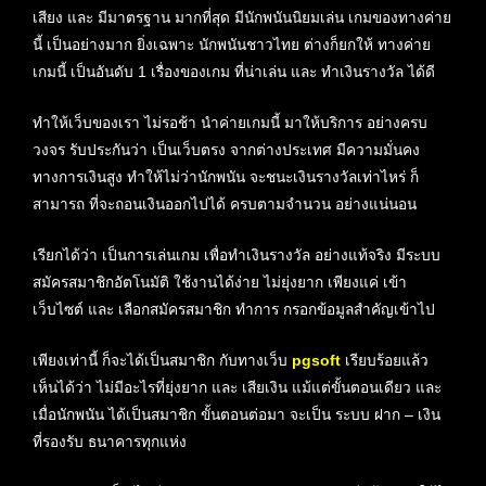
เสียง และ มีมาตรฐาน มากที่สุด มีนักพนันนิยมเล่น เกมของทางค่าย
นี้ เป็นอย่างมาก ยิ่งเฉพาะ นักพนันชาวไทย ต่างก็ยกให้ ทางค่าย
เกมนี้ เป็นอันดับ 1 เรื่องของเกม ที่น่าเล่น และ ทำเงินรางวัล ได้ดี
ทำให้เว็บของเรา ไม่รอช้า นำค่ายเกมนี้ มาให้บริการ อย่างครบ
วงจร รับประกันว่า เป็นเว็บตรง จากต่างประเทศ มีความมั่นคง
ทางการเงินสูง ทำให้ไม่ว่านักพนัน จะชนะเงินรางวัลเท่าไหร่ ก็
สามารถ ที่จะถอนเงินออกไปได้ ครบตามจำนวน อย่างแน่นอน
เรียกได้ว่า เป็นการเล่นเกม เพื่อทำเงินรางวัล อย่างแท้จริง มีระบบ
สมัครสมาชิกอัตโนมัติ ใช้งานได้ง่าย ไม่ยุ่งยาก เพียงแค่ เข้า
เว็บไซต์ และ เลือกสมัครสมาชิก ทำการ กรอกข้อมูลสำคัญเข้าไป
เพียงเท่านี้ ก็จะได้เป็นสมาชิก กับทางเว็บ
pgsoft
เรียบร้อยแล้ว
เห็นได้ว่า ไม่มีอะไรที่ยุ่งยาก และ เสียเงิน แม้แต่ขั้นตอนเดียว และ
เมื่อนักพนัน ได้เป็นสมาชิก ขั้นตอนต่อมา จะเป็น ระบบ ฝาก – เงิน
ที่รองรับ ธนาคารทุกแห่ง