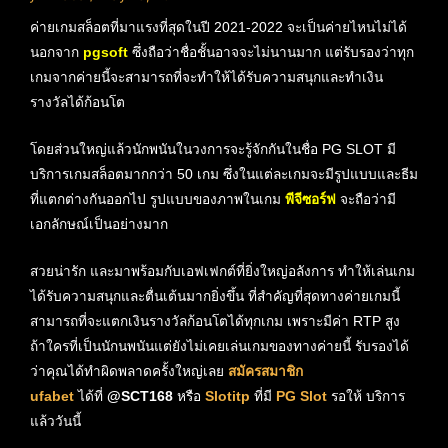
ค่ายเกมสล็อตที่มาแรงที่สุดในปี 2021-2022 จะเป็นค่ายไหนไม่ได้
นอกจาก
pgsoft
ซึ่งถือว่าชื่อชั้นอาจจะไม่นานมาก แต่รับรองว่าทุก
เกมจากค่ายนี้จะสามารถที่จะทำให้ได้รับความสนุกและทำเงิน
รางวัลได้ก้อนโต
โดยส่วนใหญ่แล้วนักพนันในวงการจะรู้จักกันในชื่อ PG SLOT มี
บริการเกมสล็อตมากกว่า 50 เกม ซึ่งในแต่ละเกมจะมีรูปแบบและธีม
ที่แตกต่างกันออกไป รูปแบบของภาพในเกม
พีจีซอร์ฟ
จะถือว่ามี
เอกลักษณ์เป็นอย่างมาก
สวยน่ารัก และมาพร้อมกับเอฟเฟกต์ที่ยิ่งใหญ่อลังการ ทำให้เล่นเกม
ได้รับความสนุกและตื่นเต้นมากยิ่งขึ้น ที่สำคัญที่สุดทางค่ายเกมนี้
สามารถที่จะแตกเงินรางวัลก้อนโตได้ทุกเกม เพราะมีค่า RTP สูง
ถ้าใครที่เป็นนักนพนันแต่ยังไม่เคยเล่นเกมของทางค่ายนี้ รับรองได้
ว่าคุณได้ทำผิดพลาดครั้งใหญ่เลย
สมัครสมาชิก
ufabet
ได้ที่
@SCT168
หรือ
Slotitp
ที่มี
PG Slot
รอให้ บริการ
แล้ววันนี้