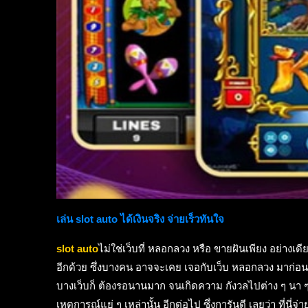
เล่น slot auto ได้เงินจริง จ่ายเร็วทันใจ
slot auto
ไม่ใช่เว็บที่ หลอกลวง หรือ ขายฝันเพียง อย่างเดี
อีกด้วย ซึ่งบางคน อาจจะเคย เจอกับเว็บ หลอกลวง มาก่อน อ
บางเว็บก็ ต้องรอนานมาก จนเกิดความ กังวลไปต่าง ๆ นา ๆ ว
เหตุการณ์แย่ ๆ เหล่านั้น อีกต่อไป ซึ่งการันตี เลยว่า ที่น