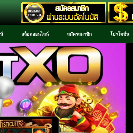
น์
สล็อตออนไลน์
สมัครสมาชิก
โปรโมชั่น