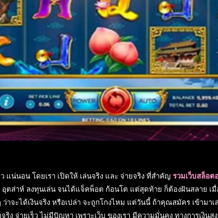
ยว แน่นอน โดยเรา เปิดให้ เล่นจริง และ จ่ายจริง ที่สำคัญ
รวมเว็บสล็อต
ุตส่าห์ ลงทุนเล่น จนได้แจ็คพ็อต ก้อนโต แต่สุดท้าย ก็ต้องฝันสลาย เมื
่าจะได้เงินจริง หรือเปล่า จะถูกโกงไหม แต่วันนี้ ถ้าคุณสมัคร เข้ามาเ
ี่จ่ายจริง จ่ายเร็ว ไม่มีปัญหา เพราะเว็บ ของเรา มีความมั่นคง ทางการเงิน