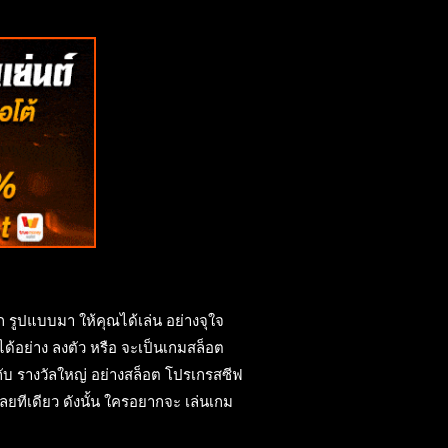
 รูปแบบมา ให้คุณได้เล่น อย่างจุใจ
ได้อย่าง ลงตัว หรือ จะเป็นเกมสล็อต
มกับ รางวัลใหญ่ อย่างสล็อต โปรเกรสซีฟ
เลยทีเดียว ดังนั้น ใครอยากจะ เล่นเกม