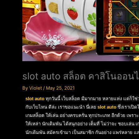
slot auto สล็อต คาสิโนออนไ
By
Violet
/
May 25, 2021
slot auto
ทุกวันนี้ เว็บสล็อต มีมากมาย หลายแห่ง แต่ก็ใช่
กับเว็บไหน ดีล่ะ เราขอแนะนำ นี่เลย
slot auto
ซึ่งเราเปิด
เกมสล็อต ให้เล่น อย่างครบครัน ทุกประเภท อีกด้วย เพรา
ให้เหล่า นักเดิมพัน ได้สนุกอย่าง เต็มที่ ไม่ว่าจะ ชอบเล่
นักเดิมพัน สมัครเข้ามา เป็นสมาชิก กันอย่าง แพร่หลาย และ 