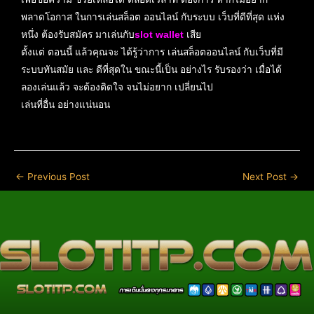
พลาดโอกาส ในการเล่นสล็อต ออนไลน์ กับระบบ เว็บที่ดีที่สุด แห่ง
หนึ่ง ต้องรับสมัคร มาเล่นกับ
slot wallet
เสีย
ตั้งแต่ ตอนนี้ แล้วคุณจะ ได้รู้ว่าการ เล่นสล็อตออนไลน์ กับเว็บที่มี
ระบบทันสมัย และ ดีที่สุดใน ขณะนี้เป็น อย่างไร รับรองว่า เมื่อได้
ลองเล่นแล้ว จะต้องติดใจ จนไม่อยาก เปลี่ยนไป
เล่นที่อื่น อย่างแน่นอน
←
Previous Post
Next Post
→