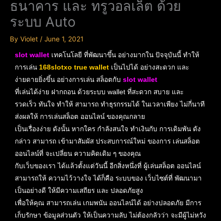
ธนาคาร และ ทรูวอลเล็ต ด้วย
ระบบ Auto
By
Violet
/
June 1, 2021
slot wallet
เทคโนโลยี ที่พัฒนาขึ้น อย่างมากใน ปัจจุบันนี้ ทำให้
การเล่น
168slotxo true wallet
เป็นไปได้ อย่างสะดวก และ
ง่ายดายยิ่งขึ้น อย่างการเล่น สล็อตกับ
slot wallet
ที่เล่นได้ง่าย ฝากถอน ด้วยระบบ wallet ที่สะดวก สบาย และ
รวดเร็ว ทันใจ ทำให้ สามารถ ทำธุรกรรมได้ ในเวลาเพียง ไม่กี่นาที
ส่งผลให้ การเล่นสล็อต ออนไลน์ ของคุณกลาย
เป็นเรื่องง่าย ดังนั้น หากใคร กำลังสนใจ ทำเงินกับ การเดิมพัน ดัง
กล่าว สามารถ เข้ามาสัมผัส ประสบการณ์ใหม่ ของการ เล่นสล็อต
ออนไลน์ที่ จะเปลี่ยน ความคิดเดิม ๆ ของคุณ
กับเว็บของเรา ได้แล้วตั้งแต่วันนี้ อีกสิ่งหนึ่งที่ ผู้เล่นสล็อต ออนไลน์
สามารถให้ ความไว้วางใจ ได้ก็คือ ระบบของ เว็บไซต์ที่ พัฒนามา
เป็นอย่างดี ให้มีความเสถียร และ ปลอดภัยสูง
เพื่อให้คุณ สามารถเล่น เกมพนัน ออนไลน์ได้ อย่างปลอดภัย มีการ
เก็บรักษา ข้อมูลส่วนตัว ให้เป็นความลับ ไม่ต้องกลัวว่า จะมีผู้ไม่หวัง