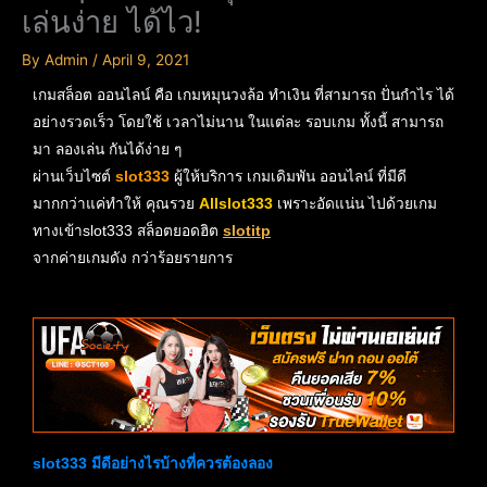
เล่นง่าย ได้ไว!
By
Admin
/
April 9, 2021
เกมสล็อต ออนไลน์ คือ เกมหมุนวงล้อ ทำเงิน ที่สามารถ ปั่นกำไร ได้
อย่างรวดเร็ว โดยใช้ เวลาไม่นาน ในแต่ละ รอบเกม ทั้งนี้ สามารถ
มา ลองเล่น กันได้ง่าย ๆ
ผ่านเว็บไซต์
slot333
ผู้ให้บริการ เกมเดิมพัน ออนไลน์ ที่มีดี
มากกว่าแค่ทำให้ คุณรวย
Allslot333
เพราะอัดแน่น ไปด้วยเกม
ทางเข้าslot333 สล็อตยอดฮิต
slotitp
จากค่ายเกมดัง กว่าร้อยรายการ
slot333 มีดีอย่างไรบ้างที่ควรต้องลอง