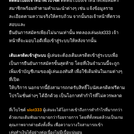
ติดต่อไปยังเจ้าหน้าที่เพื่อสมัคร
ติดต่อไปยังเจ้าหน้าที่เว็บไซต์
สมาชิกพร้อมทำตามคำแนะนำต่างๆ เช่น แจ้งข้อมูลราย
ละเอียดตามความจริงให้ครบถ้วน จากนั้นรอเจ้าหน้าที่ตรวจ
สอบและ
ยืนยันการสมัครเพียงไม่นานเท่านั้น ทดลองเล่นslot333 เจ้า
หน้าที่จะมอบไอดีเพื่อเข้าสู่ระบบให้หลังจากนั้น
ผู้เล่นจะต้องเติมเครดิตเข้าสู่ระบบเพื่อ
เติมเครดิตเข้าสู่ระบบ
เป็นการยืนยันการสมัครขั้นสุดท้าย โดยที่เงินจำนวนนี้จะถูก
เพิ่มเข้าบัญชีเกมของผู้เล่นเองทันที เพื่อใช้เดิมพันในเกมต่างๆ
ที่เปิด
ให้บริการ นอกจากนี้ยังสามารถกดรับสิทธิ์โบนัสเครดิตฟรีตาม
โปรโมชั่นต่างๆ ได้อีกด้วย เป็นโอกาสทำกำไรที่ไม่ควรพลาด
ที่เว็บไซต์
slot333
ผู้เล่นจะได้โอกาสเข้าถึงการทำกำไรที่มากกว่า
ด้วยเกมเดิมพันมากมายกว่าร้อยรายการ โดยที่ทั้งหมดล้วนเป็นเกม
คุณภาพจากค่ายดังทั้งสิ้น เพื่อความวางใจสามารถเข้า
เล่นทำเงินได้อย่างต่อเนื่องไม่มีเบื่อแน่นอน