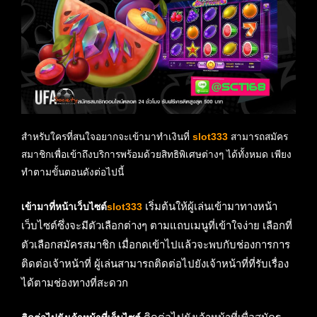
สำหรับใครที่สนใจอยากจะเข้ามาทำเงินที่
slot333
สามารถสมัคร
สมาชิกเพื่อเข้าถึงบริการพร้อมด้วยสิทธิพิเศษต่างๆ ได้ทั้งหมด เพียง
ทำตามขั้นตอนดังต่อไปนี้
เริ่มต้นให้ผู้เล่นเข้ามาทางหน้า
เข้ามาที่หน้าเว็บไซต์
slot333
เว็บไซต์ซึ่งจะมีตัวเลือกต่างๆ ตามแถบเมนูที่เข้าใจง่าย เลือกที่
ตัวเลือกสมัครสมาชิก เมื่อกดเข้าไปแล้วจะพบกับช่องการการ
ติดต่อเจ้าหน้าที่ ผู้เล่นสามารถติดต่อไปยังเจ้าหน้าที่ที่รับเรื่อง
ได้ตามช่องทางที่สะดวก