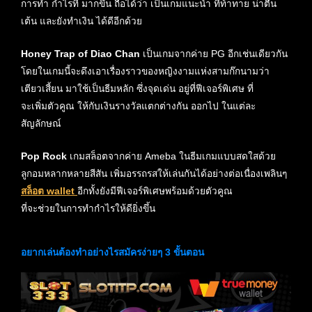
การทำ กำไรที่ มากขึ้น ถือได้ว่า เป็นเกมแนะนำ ที่ท้าทาย น่าตื่น
เต้น และยังทำเงิน ได้ดีอีกด้วย
Honey Trap of Diao Chan
เป็นเกมจากค่าย PG อีกเช่นเดียวกัน
โดยในเกมนี้จะดึงเอาเรื่องราวของหญิงงามแห่งสามก๊กนามว่า
เตียวเสี้ยน มาใช้เป็นธีมหลัก ซึ่งจุดเด่น อยู่ที่ฟีเจอร์พิเศษ ที่
จะเพิ่มตัวคูณ ให้กับเงินรางวัลแตกต่างกัน ออกไป ในแต่ละ
สัญลักษณ์
Pop Rock
เกมสล็อตจากค่าย Ameba ในธีมเกมแบบสดใสด้วย
ลูกอมหลากหลายสีสัน เพิ่มอรรถรสให้เล่นกันได้อย่างต่อเนื่องเพลินๆ
สล็อต wallet
อีกทั้งยังมีฟีเจอร์พิเศษพร้อมด้วยตัวคูณ
ที่จะช่วยในการทำกำไรให้ดียิ่งขึ้น
อยากเล่นต้องทำอย่างไรสมัครง่ายๆ 3 ขั้นตอน