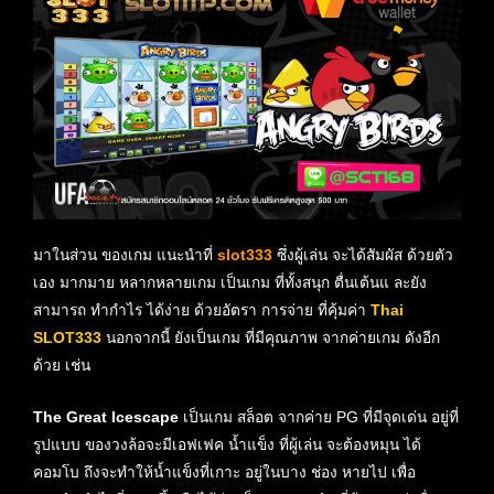
มาในส่วน ของเกม แนะนำที่
slot333
ซึ่งผู้เล่น จะได้สัมผัส ด้วยตัว
เอง มากมาย หลากหลายเกม เป็นเกม ที่ทั้งสนุก ตื่นเต้นแ ละยัง
สามารถ ทำกำไร ได้ง่าย ด้วยอัตรา การจ่าย ที่คุ้มค่า
Thai
SLOT333
นอกจากนี้ ยังเป็นเกม ที่มีคุณภาพ จากค่ายเกม ดังอีก
ด้วย เช่น
The Great Icescape
เป็นเกม สล็อต จากค่าย PG ที่มีจุดเด่น อยู่ที่
รูปแบบ ของวงล้อจะมีเอฟเฟค น้ำแข็ง ที่ผู้เล่น จะต้องหมุน ได้
คอมโบ ถึงจะทำให้น้ำแข็งที่เกาะ อยู่ในบาง ช่อง หายไป เพื่อ