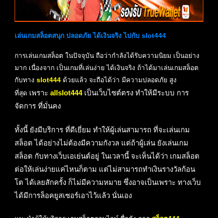
เล่นเกมสล็อตสนุก ปลอดภัย ได้เงินจริง ไปกับ slot444
การเล่นเกมสล็อต ในปัจจุบัน ถือว่ากำลังได้รับความนิยม เป็นอย่าง
มาก เนื่องจาก เป็นเกมที่เล่นง่าย ได้เงินจริง ถ้าได้มาเล่นเกมสล็อต
กับทาง
slot444
ด้วยแล้ว จะถือได้ว่า มีความปลอดภัย สูง
เพราะ
allslot444
เป็นเว็บไซต์ตรง ทำให้มีระบบ การ
ที่สุด
จัดการ ที่มั่นคง
ทั้งนี้ ยังมีบริการ ที่ดีเยี่ยม ทำให้ผู้เล่นสามารถ ที่จะเล่นเกม
สล็อต ได้อย่างไม่ต้องมีความกังวล แต่ถ้าผู้เล่น ยังเล่นเกม
สล็อต กับทางเว็บเอเย่นต์อยู่ ในเวลานี้
จะเห็นได้ว่า เกมสล็อต
ต่อให้เล่นง่ายแค่ไหนก็ตาม แต่ไม่สามารถทำเงินรางวัลก้อน
โต ได้เลยสักครั้ง ก็ไม่มีความหมาย ซึ่งอาจเป็นเพราะ ทางเว็บ
ได้มีการล็อคยูสเซอร์เอาไว้แล้ว นั่นเอง