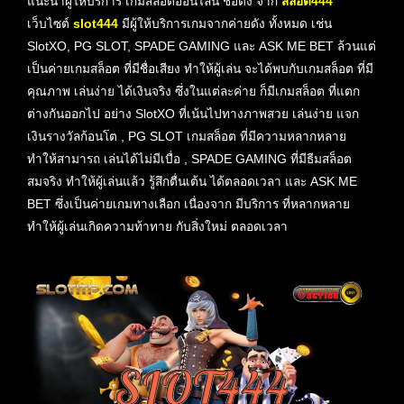
แนะนำผู้ให้บริการ เกมสล็อตออนไลน์ ชื่อดัง จาก
สล็อต
444
เว็บไซต์
slot444
มีผู้ให้บริการเกมจากค่ายดัง ทั้งหมด เช่น
SlotXO, PG SLOT, SPADE GAMING และ ASK ME BET ล้วนแต่
เป็นค่ายเกมสล็อต ที่มีชื่อเสียง ทำให้ผู้เล่น จะได้พบกับเกมสล็อต ที่มี
คุณภาพ เล่นง่าย ได้เงินจริง ซึ่งในแต่ละค่าย ก็มีเกมสล็อต ที่แตก
ต่างกันออกไป อย่าง SlotXO ที่เน้นไปทางภาพสวย เล่นง่าย แจก
เงินรางวัลก้อนโต , PG SLOT เกมสล็อต ที่มีความหลากหลาย
ทำให้สามารถ เล่นได้ไม่มีเบื่อ , SPADE GAMING ที่มีธีมสล็อต
สมจริง ทำให้ผู้เล่นแล้ว รู้สึกตื่นเต้น ได้ตลอดเวลา และ ASK ME
BET ซึ่งเป็นค่ายเกมทางเลือก เนื่องจาก มีบริการ ที่หลากหลาย
ทำให้ผู้เล่นเกิดความท้าทาย กับสิ่งใหม่ ตลอดเวลา