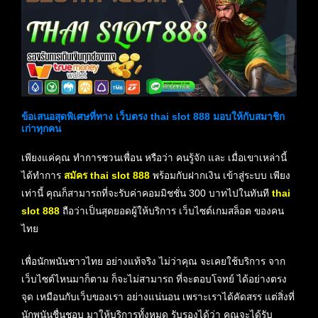
ข้อเสนอสุดพิเศษที่ทาง เว็บตรง thai slot 888 มอบให้กับสมาชิก
เก่าทุกคน
เพียงแค่คุณ ทำการชวนเพื่อน หรือว่า คนรู้จัก และ เมื่อเขาเหล่านี้
ได้ทำการ
สมัคร
thai slot 888
พร้อมกับฝากเงิน เข้าสู่ระบบ เพียง
เท่านี้ คุณก็สามารถที่จะรับค่าคอมมิชชั่น 300 บาทไปในทันที
thai
slot 888
ถือว่าเป็นสุดยอดผู้ให้บริการ เว็บไซต์เกมสล็อต ของคน
ไทย
เพื่อนักพนันชาวไทย อย่างแท้จริง ไม่ว่าคุณ จะเคยใช้บริการ จาก
เว็บไซต์ไหนมาก็ตาม ก็จะไม่สามารถ ที่จะตอบโจทย์ ได้อย่างตรง
จุด เหมือนกับเว็บของเรา อย่างแน่นอน เพราะเราได้คัดสรร แต่สิ่งที่
นักพนันชื่นชอบ มาให้บริการทั้งหมด รับรองได้ว่า คุณจะได้รับ