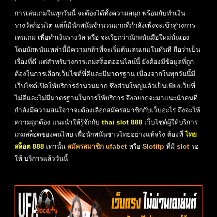
การเล่นเกมในทุกวันนี้ จะต้องได้ทั้งความสนุก พร้อมกับทำเงิน
รางวัลก้อนโต แต่ก็มีนักพนันจำนวนมากที่กำลังเพิ่งจะเข้าสู่วงการ
เล่นเกม เพื่อทำเงินรางวัล หรือ จะเรียกว่านักพนันมือใหม่นั่นเอง
โดยนักพนันเหล่านี้มีความกล้าที่จะเริ่มต้นเล่นเกมในทันที ถือว่าเป็น
เรื่องที่ดี แต่สำหรับวงการเกมสล็อตออนไลน์นี้ ยังต้องมีข้อมูลที่ถูก
ต้องในการเลือกเว็บไซต์ที่ดีและมีมาตรฐาน เนื่องจากในทุกวันนี้มี
เว็บไซต์เปิดให้บริการจำนวนมาก ซึ่งส่วนใหญ่แล้วเป็นเพียงเว็บที่
ไม่ดีและไม่มีมาตรฐานในการให้บริการ จึงอยากจะมาแนะนำคนที่
กำลังมีความสนใจว่าจะต้องเลือกสมัครสมาชิกกับเว็บอะไร ถึงจะให้
ความถูกต้อง แนะนำให้รู้จักกับ
thai slot 888
เว็บไซต์ผู้ให้บริการ
เกมสล็อตของคนไทย เพื่อนักพนันชาวไทยอย่างแท้จริง ต้องที่
ไทย
สล็อต
888
เท่านั้น
สมัครสมาชิก ufabet
หรือ
Slotitp
ที่มี
slot
รอ
ให้ บริการแล้ววันนี้