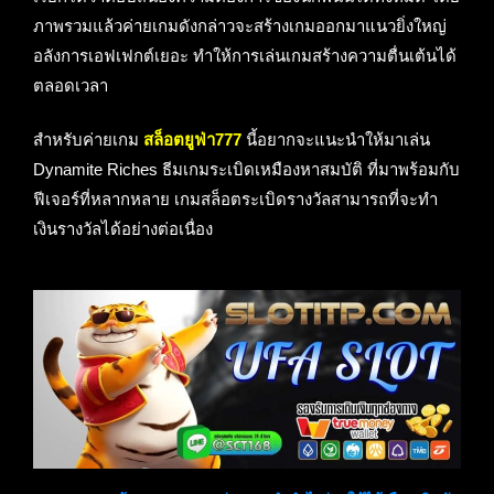
ภาพรวมแล้วค่ายเกมดังกล่าวจะสร้างเกมออกมาแนวยิ่งใหญ่
อลังการเอฟเฟกต์เยอะ ทำให้การเล่นเกมสร้างความตื่นเต้นได้
ตลอดเวลา
สำหรับค่ายเกม
สล็อตยูฟ่า777
นี้อยากจะแนะนำให้มาเล่น
Dynamite Riches ธีมเกมระเบิดเหมืองหาสมบัติ ที่มาพร้อมกับ
ฟีเจอร์ที่หลากหลาย เกมสล็อตระเบิดรางวัลสามารถที่จะทำ
เงินรางวัลได้อย่างต่อเนื่อง