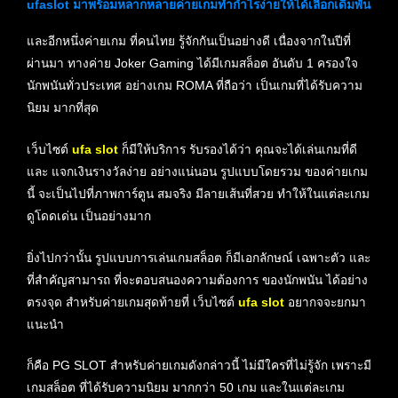
ufaslot มาพร้อมหลากหลายค่ายเกมทำกำไรง่ายให้ได้เลือกเดิมพัน
และอีกหนึ่งค่ายเกม ที่คนไทย รู้จักกันเป็นอย่างดี เนื่องจากในปีที่
ผ่านมา ทางค่าย Joker Gaming ได้มีเกมสล็อต อันดับ 1 ครองใจ
นักพนันทั่วประเทศ อย่างเกม ROMA ที่ถือว่า เป็นเกมที่ได้รับความ
นิยม มากที่สุด
เว็บไซต์
ufa slot
ก็มีให้บริการ รับรองได้ว่า คุณจะได้เล่นเกมที่ดี
และ แจกเงินรางวัลง่าย อย่างแน่นอน รูปแบบโดยรวม ของค่ายเกม
นี้ จะเป็นไปที่ภาพการ์ตูน สมจริง มีลายเส้นที่สวย ทำให้ในแต่ละเกม
ดูโดดเด่น เป็นอย่างมาก
ยิ่งไปกว่านั้น รูปแบบการเล่นเกมสล็อต ก็มีเอกลักษณ์ เฉพาะตัว และ
ที่สำคัญสามารถ ที่จะตอบสนองความต้องการ ของนักพนัน ได้อย่าง
ตรงจุด สำหรับค่ายเกมสุดท้ายที่ เว็บไซต์
ufa slot
อยากจจะยกมา
แนะนำ
ก็คือ PG SLOT สำหรับค่ายเกมดังกล่าวนี้ ไม่มีใครที่ไม่รู้จัก เพราะมี
เกมสล็อต ที่ได้รับความนิยม มากกว่า 50 เกม และในแต่ละเกม