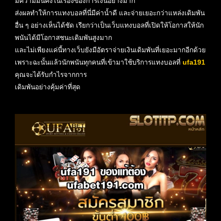
มีความมั่นคงในเรื่องของการเงินอย่างมาก
ส่งผลทำให้การแทงบอลที่นี่มีค่าน้ำดี และจ่ายเยอะกว่าแหล่งเดิมพัน
อื่น ๆ อย่างเห็นได้ชัด เรียกว่าเป็นเว็บแทงบอลที่เปิดให้โอกาสให้นัก
พนันได้มีโอกาสชนะเดิมพันสูงมาก
และไม่เพียงแค่นี้ทางเว็บยังมีอัตราจ่ายเงินเดิมพันที่เยอะมากอีกด้วย
เพราะฉะนั้นแล้วนักพนันทุกคนที่เข้ามาใช้บริการแทงบอลที่
ufa191
คุณจะได้รับกำไรจากการ
เดิมพันอย่างคุ้มค่าที่สุด