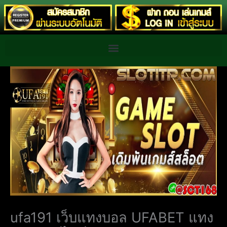
Skip
to
content
ufa191 เว็บแทงบอล UFABET แทง