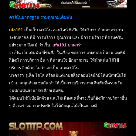
คาสิโนมาตรฐาน รวมทุกเกมเดิมพัน
ufa191
เป็นเว็บ คาสิโน ออนไลน์ ที่เปิด ให้บริการ ด้วยมาตรฐาน
ระดับสากล ที่มี การบริการ คุณภาพ และ มีการ บริการ ที่ครบครัน
อย่างมาก ถึงแม้ ว่าเว็บ
ufa191 บาคาร่า
จะเป็น เว็บเดิมพัน ที่ขึ้นชื่อ ในเรื่อง ของการ แทงบอล ก็ตาม แต่ที่นี่
ก็ยังมี การบริการ อื่น ๆ ที่น่าสนใจ อีกมากมาย ให้นักพนัน ได้ใช้
บริการ อีกด้วย ไม่ว่า จะเป็น เกมคาสิโน
บาคาร่า รูเล็ต ไฮโล หรือแม้แต่เกมสล็อตออนไลน์ก็มีให้หนักพนันได้
เข้ามาสนุกด้วยเช่นกัน ทำให้เป็นการบริการเกมเดิมพันที่ครบครัน
จนนักพนันสามารถเลือกเดิมพัน
ได้แบบไม่มีเบื่ออีกด้วย และไม่เพียงแค่นี้ทางเว็บก็ยังมีการบริการอื่น
ๆ ที่จะสร้างความประทับใจให้กับคุณได้เป็นอย่างดี