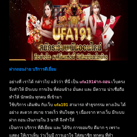
ฝากถอนง่าย บริการดีเยี่ยม
อย่างที่ เราได้ กล่าวไป แล้วว่า ที่นี่ เป็น
ufa191ฝาก-ถอน
เว็บตรง
จึงทำให้ มีระบบ การเงิน ที่ค่อนข้าง มั่นคง และ มีความ น่าเชื่อถือ
ทำให้ นักพนัน ทุกคน ที่เข้ามา
ใช้บริการ เดิมพัน กับเว็บ
ufa191
สามารถ ทำธุรกรรม ทางเงิน ได้
อย่าง สะดวก สบาย รวดเร็ว ทันใจสุด ๆ เนื่องจาก ทางเว็บ มีระบบ
ฝาก ถอน เงินภายใน 3 นาที จึงทำให้
เป็นการ บริการ ที่ดีเยี่ยม และ ได้รับ การยอมรับ ดีมาก ๆ เพราะ
แสดง ให้เราเห็น ว่าเว็บมี การเอาใจ ใส่สมาชิก ทุกคน ที่ทำ