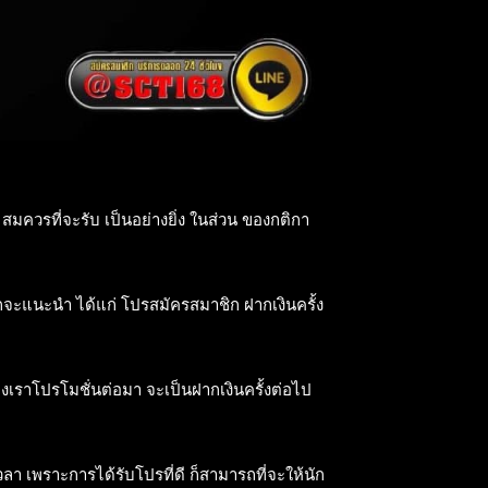
ัน สมควรที่จะรับ เป็นอย่างยิ่ง ในส่วน ของกติกา
ากจะแนะนำ ได้แก่ โปรสมัครสมาชิก ฝากเงินครั้ง
เราโปรโมชั่นต่อมา จะเป็นฝากเงินครั้งต่อไป
วลา เพราะการได้รับโปรที่ดี ก็สามารถที่จะให้นัก