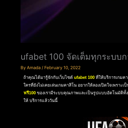
ufabet 100 จัดเต็มทุกระบบกา
By
Amada
/
February 10, 2022
ถ้าคุณได้มารู้จักกับเว็บไซต์
ufabet 100
ที่ให้บริการเกมค
ใครที่ยังไม่เคยเล่นเกมคาสิโน อยากให้ลองเปิดใจเพราะเป็นเก
ฟรี100
ของเรามีระบบคุณภาพและเป็นรูปแบบอัตโนมัติทั้ง
ให้ บริการแล้ววันนี้