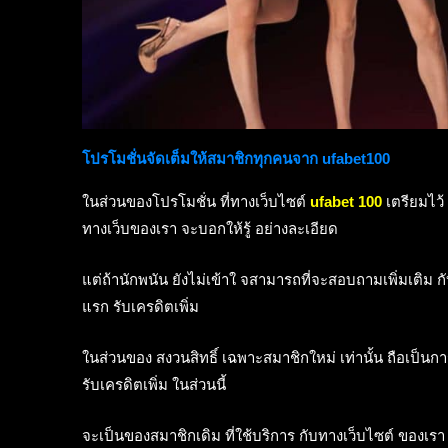
โปรโมชั่นจัดเต็มให้สมาชิกทุกคนจาก ufabet100
ในส่วนของโปรโมชั่น ที่ทางเว็บไซต์
ufabet 100
เตรียมไว้ 
ทางเว็บของเรา จะบอกให้รู้ อย่างละเอียด
แต่ถ้านักพนัน ยังไม่เข้าใ จสามารถที่จะสอบถามเพิ่มเติม
แรก รับเครดิตเพิ่ม
ในส่วนของ สงวนสิทธิ์ เฉพาะสมาชิกใหม่ เท่านั้น ถือเป็นก
รับเครดิตเพิ่ม ในส่วนนี้
จะเป็นของสมาชิกเดิม ที่ใช้บริการ กับทางเว็บไซต์ ของเรา 