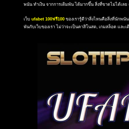
พนัน ทำเงิน จากการเดิมพัน ได้มากขึ้น สิ่งที่ขาดไม่ได้เลย
เว็บ
ufabet 100ฟรี100
ของเรารู้ดีว่าสิ่งไหนคือสิ่งที่นั
พันกับเว็บของเรา ไม่ว่าจะเป็นคาสิโนสด, เกมสล็อต และเด