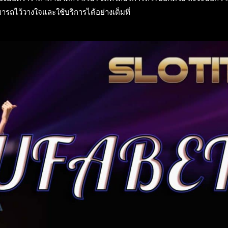
ถไว้วางใจและใช้บริการได้อย่างเต็มที่