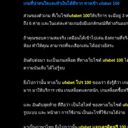
เกมที่น่าสนใจและทำเงินได้ดีจาก ทางเข้า ufabet 100
ส่วนของตัวเกม ที่เว็บไซต์
ufabet 100
ให้บริการ จะมีอยู่ 3
ถึง 6 ค่าย และในแต่ละค่ายเกมยังมีเอกลักษณ์ที่ต่างกันอ
ถ้าคุณชอบความสมจริง เหมือนได้เข้าไปเล่น ยังสถานที่จริง ห
ห้อง ทำให้คุณ สามารถที่จะเลือกเล่น ได้อย่างอิสระ
อันดับต่อมา จะเป็นเกมสล็อต ที่ทางเว็บไซต์
ufabet 100
ได
ความบันเทิง ได้ไม่รู้จบ
ยิ่งไปกว่านั้น ทางเว็บ
ufabet โปร 100
ของเรา ยังรู้ดีว่า 
มาก มาให้บริการ เช่น เกมสล็อตแตกหนัก, เกมสล็อตซื้อฟ
และ อันดับสุดท้าย ที่ถือว่า เป็นไฮไลท์ ของทางเว็บไซต์
uf
รูปแบบ และ หน้าตา การใช้งาน เป็นอะไรที่ใช้งานได้ง่าย
มาเป็นภาษาไทย ยิ่งไปกว่านั้น
ufabet แจกเครดิตฟรี 100
ย