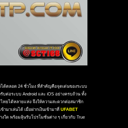
ถทำได้ตลอด 24 ชั่วโมง ที่สำคัญคือจุดเด่นของระบบ
รับต่อระบบ Android และ iOS อย่างครบถ้วน ทั้ง
ไทยได้หลายแห่ง จึงให้ความสะดวกต่อสมาชิก
้ามาเล่นได้ เมื่อฝากเงินเข้ามาที่
UFABET
ใด พร้อมลุ้นรับโปรโมชั่นต่าง ๆ เกี่ยวกับ True