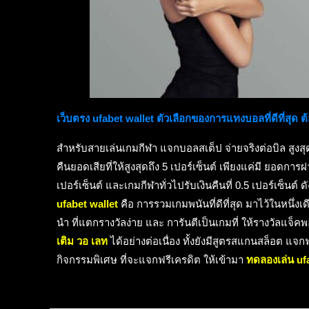
เว็บตรง ufabet wallet ตัวเลือกของการแทงบอลที่ดีที่สุด ต้องท
สำหรับสายเล่นเกมกีฬา แจกบอลสเต็ป จ่ายจริงต่อบิล สูงสุ
คืนยอดเสียที่ให้สูงสุดถึง 5 เปอร์เซ็นต์ เพียงแค่มี ยอดกา
เปอร์เซ็นต์ และเกมกีฬาทั่วไปรับเงินคืนที่ 0.5 เปอร์เซ
ufabet wallet
คือ การรวมเกมพนันที่ดีที่สุด มาไว้ในหนึ่
นำ ที่แตกรางวัลง่าย และ การันตีเป็นเกมที่ ให้รางวัลแจ็ค
เติม วอ เลท
ได้อย่างต่อเนื่อง ทั้งยังมีสูตรสแกนสล็อต แจก
กิจกรรมพิเศษ ที่จะแจกฟรีเครดิต ให้เข้ามา
ทดลองเล่น
uf