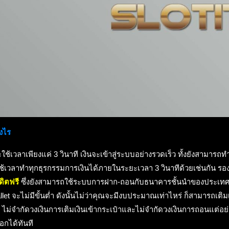
งไร
ใช้เวลาเพียงแค่ 3 วินาที เงินจะเข้าสู่ระบบอย่างรวดเร็ว ทั้งยังสามาร
ช้เวลาทำทุกธุรกรรมการเงินได้ภายในระยะเวลา 3 วินาทีด้วยเช่นกัน รอง
ดิตฟรี
ซึ่งยังสามารถใช้ระบบการฝาก-ถอนกับธนาคารชั้นนำของประเทศ
t จะไม่มีขั้นต่ำ ดังนั้นไม่ว่าคุณจะมีงบประมาณเท่าไหร่ ก็สามารถเติมเข
ม่จำกัดวงเงินการเติมเงินเข้ากระเป๋าและไม่จำกัดวงเงินการถอนแต่อย่าง
อกได้ทันที