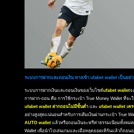
ระบบการฝากและถอนเงิน ทางเข้า ufabet wallet เป็นอย่า
ระบบการฝากเงินและถอนเงินของเว็บไซต์
ufabet wallet
จะ
การฝาก-ถอน คือ การใช้กระเป๋า True Money Wallet ที่จะใ
ufabet wallet ฝากถอนไม่มีขั้นต่ำ
และ
ufabet wallet เคร
อย่างสูงสุดแน่นอนสำหรับการเติมเงินผ่านกระเป๋า True Walle
AUTO wallet
แล้วหรือถอนเงินจะฟรีค่าธรรมเนียมทั้งหมด ไ
Wallet เพื่อนำไปเล่นเกมและเมื่อหลุดยอดเทิร์นแล้วก็ถอนอ