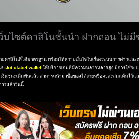
ว็บไซต์คาสิโนชั้นนำ ฝากถอน ไม่มีขั
ค่ายคาสิโนที่ได้มาตรฐาน พร้อมให้ความมั่นใจในเรื่องระบบการฝากและถ
้ม!
slot ufabet wallet
ให้บริการเกมที่มีความหลากหลายสูง มีการใช้ระบ
ได้รับเงินชนะเดิมพันแล้ว สามารถนำมาซื้อของได้ง่ายหรือจะสะสมแต้มไว้แ
ารแล้ววันนี้