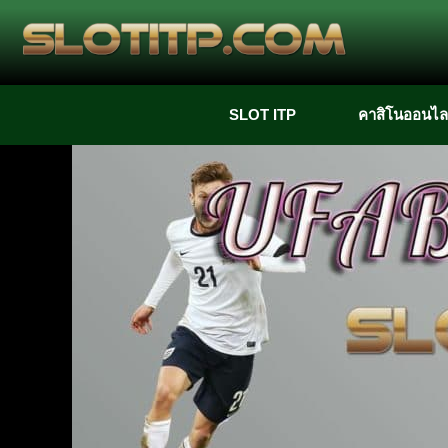
Skip
to
content
SLOT ITP
คาสิโนออนไล