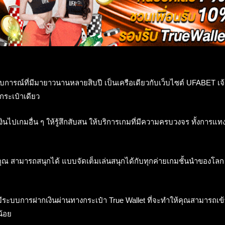
การณ์ที่มีมายาวนานหลายสิบปี เป็นเครือเดียวกับเว็บไซต์ UFABET เจ
้กระเป๋าเดียว
ินไปเกมอื่น ๆ ให้รู้สึกสับสน ให้บริการเกมที่มีความครบวงจร ทั้งการ
ณ สามารถสนุกได้ แบบจัดเต็มเล่นสนุกได้กับทุกค่ายเกมชั้นนำของโลก เ
มีระบบการฝากเงินผ่านทางกระเป๋า True Wallet ที่จะทำให้คุณสามารถเข
กน้อย