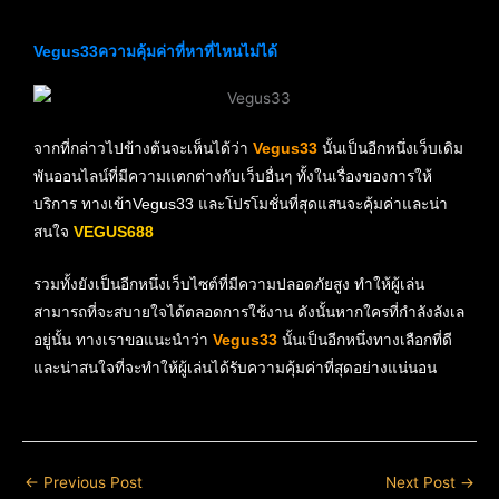
Vegus33ความคุ้มค่าที่หาที่ไหนไม่ได้
จากที่กล่าวไปข้างต้นจะเห็นได้ว่า
Vegus33
นั้นเป็นอีกหนึ่งเว็บเดิม
พันออนไลน์ที่มีความแตกต่างกับเว็บอื่นๆ ทั้งในเรื่องของการให้
บริการ ทางเข้าVegus33 และโปรโมชั่นที่สุดแสนจะคุ้มค่าและน่า
สนใจ
VEGUS688
รวมทั้งยังเป็นอีกหนึ่งเว็บไซต์ที่มีความปลอดภัยสูง ทำให้ผู้เล่น
สามารถที่จะสบายใจได้ตลอดการใช้งาน ดังนั้นหากใครที่กำลังลังเล
อยู่นั้น ทางเราขอแนะนำว่า
Vegus33
นั้นเป็นอีกหนึ่งทางเลือกที่ดี
และน่าสนใจที่จะทำให้ผู้เล่นได้รับความคุ้มค่าที่สุดอย่างแน่นอน
←
Previous Post
Next Post
→