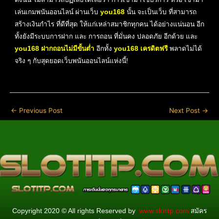
เล่นเกมพนันออนไลน์ ผ่านเว็บ
you168
นั้น จะเป็นเว็บ ที่สามารถ
สร้างเงินกำไร ที่ดีที่สุด ให้แก่เหล่าสมาชิกทุกคน ได้อย่างแน่นอน อีก
ทั้งยังมีระบบการฝาก และ การถอน ที่มั่นคง ปลอดภัย อีกด้วย และ
you168 ฝากถอนไม่มีขั้นต่ำ
อีกทั้ง
you168 เครดิตฟรี
พลาดไม่ได้
จริง ๆ กับสุดยอดเว็บพนันออนไลน์แห่งนี้!
←
Previous Post
Next Post
→
Copyright 2020 © All rights Reserved by
www.slotitp.com
สมัคร