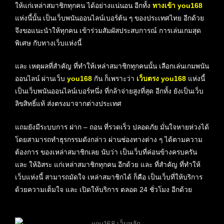
ให้แก่เหล่าสมาชิกทุกคน ได้อย่างแน่นอน อีกทั้ง
ทางเข้า
you168
แห่งนี้นั้น เป็นเว็บพนันออนไลน์เบอร์ต้น ๆ ของประเทศไทย อีกด้วย
จึงขอแนะนำให้ทุกคน เข้าร่วมสัมผัสประสบการณ์ การเล่นเกมสุด
พิเศษ กับทางเว็บแห่งนี้
และ เหตุผลที่สำคัญ ที่ทำให้เหล่าสมาชิกทุกคนนั้น เลือกเล่นเกมพนัน
ออนไลน์ ผ่านเว็บ
you168
กัน ก็เพราะว่า
เว็บตรง you168
แห่งนี้
เป็นเว็บพนันออนไลน์เบอร์หนึ่ง ที่กล้าจ่ายสูงที่สุด อีกทั้ง ยังเป็นเว็บ
ลิขสิทธิ์แท้ ส่งตรงมาจากต่างประเทศ
แถมยังมีระบบการ ฝาก – ถอน ที่รวดเร็ว ปลอดภัย มั่นใจหายห่วงได้
โดยสามารถทำธุรกรรมดังกล่าว ผ่านช่องทางต่าง ๆ ได้ตามความ
ต้องการ ของเหล่าสมาชิกเลย นับว่า เป็นเว็บที่ค่อนข้างครบครัน
และ ให้อิสระ แก่เหล่าสมาชิกทุกคน อีกด้วย และ ที่สำคัญ ที่ทำให้
เว็บแห่งนี้ สามารถมัดใจ เหล่าสมาชิกได้ ก็คือ เป็นเว็บที่ให้บริการ
ด้วยความเต็มใจ และ เปิดให้บริการ ตลอด 24 ชั่วโมง อีกด้วย