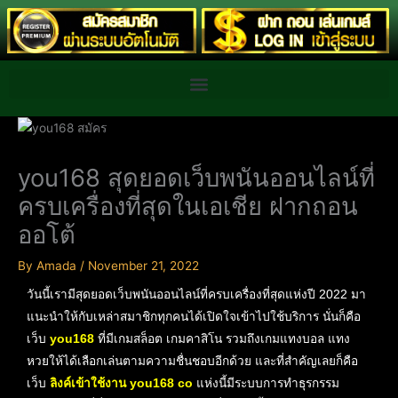
Skip
to
content
you168 สุดยอดเว็บพนันออนไลน์ที่
ครบเครื่องที่สุดในเอเชีย ฝากถอน
ออโต้
By
Amada
/
November 21, 2022
วันนี้เรามีสุดยอดเว็บพนันออนไลน์ที่ครบเครื่องที่สุดแห่งปี 2022 มา
แนะนำให้กับเหล่าสมาชิกทุกคนได้เปิดใจเข้าไปใช้บริการ นั่นก็คือ
เว็บ
you168
ที่มีเกมสล็อต เกมคาสิโน รวมถึงเกมแทงบอล แทง
หวยให้ได้เลือกเล่นตามความชื่นชอบอีกด้วย และที่สำคัญเลยก็คือ
เว็บ
ลิงค์เข้าใช้งาน
you168 co
แห่งนี้มีระบบการทำธุรกรรม