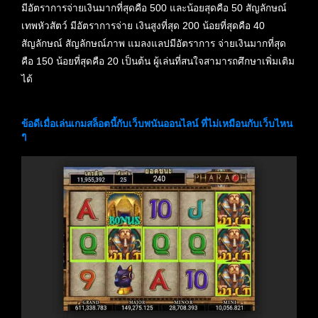
มีอัตราการจ่ายเงินมากที่สุดคือ 500 และน้อยสุดคือ 50 สัญลักษณ์
เทพหัวสัตว์ มีอัตราการจ่าย เงินสูงที่สุด 200 น้อยที่สุดคือ 40
สัญลักษณ์ สัญลักษณ์ภาพ แมลงแลปมีอัตราการ จ่ายเงินมากที่สุด
คือ 150 น้อยที่สุดคือ 20 เป็นต้น ผู้เล่นที่สนใจสามารถศึกษาเพิ่มเติม
ได้
ข้อดีเมื่อเล่นเกมสล็อตนี้กับเว็บพนันออนไลน์ ที่ไม่เหมือนกับเว็บไหน
ๆ