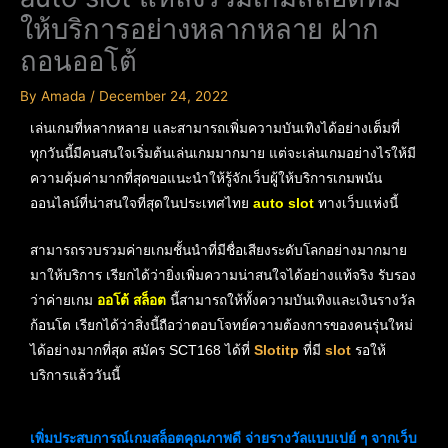
ให้บริการอย่างหลากหลาย ฝาก
ถอนออโต้
By
Amada
/
December 24, 2022
เล่นเกมที่หลากหลาย และสามารถเพิ่มความบันเทิงได้อย่างเต็มที่
ทุกวันนี้มีคนสนใจเริ่มต้นเล่นเกมมากมาย แต่จะเล่นเกมอย่างไรให้มี
ความคุ้มค่ามากที่สุดขอแนะนำให้รู้จักเว็บผู้ให้บริการเกมพนัน
ออนไลน์ที่น่าสนใจที่สุดในประเทศไทย
auto slot
ทางเว็บแห่งนี้
สามารถรวบรวมค่ายเกมชั้นนำที่มีชื่อเสียงระดับโลกอย่างมากมาย
มาให้บริการ เรียกได้ว่ายิ่งเพิ่มความน่าสนใจได้อย่างแท้จริง รับรอง
ว่าค่ายเกม
ออโต้ สล็อต
นี้สามารถให้ทั้งความบันเทิงและเงินรางวัล
ก้อนโต เรียกได้ว่าสิ่งนี้ถือว่าตอบโจทย์ความต้องการของคนรุ่นใหม่
ได้อย่างมากที่สุด สมัคร SCT168
ได้ที่
Slotitp
ที่มี
slot
รอให้
บริการแล้ววันนี้
เพิ่มประสบการณ์เกมสล็อตคุณภาพดี จ่ายรางวัลแบบเปย์ ๆ จากเว็บ