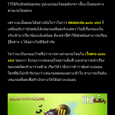
ไว้ให้กับนักพนันทุกคน รูปแบบของโหมดดังกล่าวนี้จะเป็นของทาง
ค่ายเกมโดยตรง
เพราะฉะนั้นตอบได้อย่างมั่นใจว่าในการ
ทดลองเล่น auto slot
ก็
เหมือนกับว่านักพนันได้เล่นเกมสล็อตจริงแต่ทว่าไม่มีเรื่องของเงิน
จริงเข้ามาเกี่ยวข้องแม้แต่น้อย สิ่งเหล่านี้ทำให้นักพนันสามารถเรียน
รู้สิ่งต่าง ๆ ได้อย่างไม่มีข้อจำกัด
ไม่ว่าจะเป็นเกมอะไรหรือว่าจากทางค่ายเกมไหนใน
เว็บตรง auto
slot
ของเรา รับรองว่าเล่นจนจุใจอย่างเต็มที่ และสามารถนำเรื่อง
ของเทคนิคเข้ามาร่วมด้วย เรียกได้ว่ายิ่งกว่าคำว่าคุ้มค่าแน่นอน
ใครที่ยังไม่กล้ารับรองว่าเล่นเกมทดลองอย่างเข้าใจ สามารถเริ่มต้น
เล่นเกมสล็อตเพื่อทำเงินรางวัลได้อย่างแน่นอน