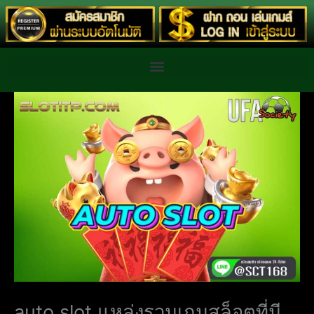
Skip
to
content
auto slot แหล่งรวมเกมสล็อตที่มี