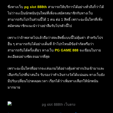
ซึ่งทางเว็บ
pg slot 888th
สามารถให้บริการได้อย่างทั่วถึงก็ว่าได้
ไม่ว่าจะเป็นนักพนันรุ่นใหม่ที่เพิ่งจะสมัครสมาชิกกับทางเว็บ
สามารถรับโปรในส่วนนี้ได้ 1 คน ต่อ 1 สิทธิ์ เพราะฉะนั้นใครที่เพิ่ง
สมัครสมาชิกแนะนำว่าอย่าลืมรับโปรตัวนี้ไป
เพราะว่าถ้าพลาดไปแล้วถือว่าสละสิทธิ์แบบนี้ไม่คุ้มค่า สำหรับโปร
อื่น ๆ สามารถรับได้อย่างเต็มที่ ถ้าโปรไหนมีข้อจำกัดหรือว่า
สามารถรับได้ครั้งเดียว ทางเว็บ
PG GAME 888
จะเขียนในราย
ละเอียดอย่างชัดเจนมากที่สุด
เพราะฉะนั้นใครที่อยากจะเล่นเกมได้อย่างคุ้มค่าฝากเงินเข้ามาและ
เลือกรับโปรที่น่าสนใจ รับรองว่าทำเงินรางวัลได้แน่นอน ทางเว็บยัง
มีปรับเปลี่ยนโปรตลอดเวลา เรียกได้ว่าเพิ่มทางเลือกให้นักพนัน
มากมาย