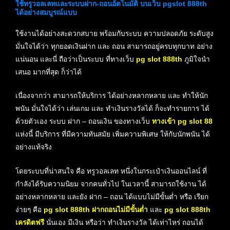
ใช้ทรูวอลเลทและระบบฝาก-ถอนอัตโนมัติ บนเว็บ pgslot 888th
ได้อย่างสมบูรณ์แบบ
ใช้งานได้อย่างสะดวกสบาย พร้อมกับระบบ ความปลอดภัย ระดับสูง
มั่นใจได้ว่า ทุกยอดเงินฝาก และ ถอน สามารถอยู่ครบทุกบาท อย่าง
แน่นอน และนี่ ถือว่าเป็นระบบ ที่ทางเว็บ
pg slot 888th
ภูมิใจนำ
เสนอ มากที่สุด ก็ว่าได้
เนื่องจากว่า สามารถให้บริการ ได้อย่างหลากหลาย และ ทำให้นัก
พนัน มั่นใจได้ว่า เล่นเกม และ ทำเงินรางวัลได้ ก็จะทำรายการ ได้
ด้วยตัวเอง ระบบ ฝาก – ถอนเงิน ของทางเว็บ
ทางเข้า
pg slot 88
แห่งนี้ มีบริการ ที่มีความทันสมัย เพิ่มความพิเศษ ให้กับนักพนัน ได้
อย่างแท้จริง
โดยระบบที่น่าสนใจ คือ ทรูวอลเลท หนึ่งในกระเป๋าเงินออนไลน์ ที่
กำลังได้รับความนิยม จากคนทั่วไป ในเวลานี้ สามารถใช้งาน ได้
อย่างหลากหลาย และยัง ฝาก – ถอน ได้แบบไม่มีขั้นต่ำ หรือ เรียก
ง่ายๆ คือ
pg slot 888th ฝากถอนไม่มีขั้นต่ำ
และ
pg slot 888th
เครดิตฟรี
นั่นเอง มีเงิน หรือว่า ทำเงินรางวัล ได้เท่าไหร่ ถอนได้