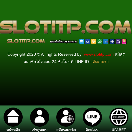
Copyright 2020 © All rights Reserved by
www.slotitp.com
สมัคร
สมาชิกได้ตลอด 24 ชั่วโมง ที่ LINE ID :
ติดต่อเรา
ufasociety
หน้าหลัก
เข้าสู่ระบบ
สมัครสมาชิก
ติดต่อเรา
UFABET