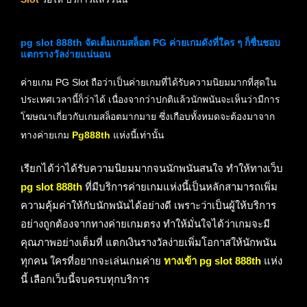
pg slot 888th จัดเต็มเกมสล็อต PG ค่ายเกมดังที่ใคร ๆ ก็ชื่นชอบ
แตกรางวัลง่ายแน่นอน
ค่ายเกม PG Slot ถือว่าเป็นค่ายเกมที่ได้รับความนิยมมากที่สุดใน
ประเทศเวลานี้ก็ว่าได้ เนื่องจากว่าปกติแล้วนักพนันจะเห็นว่ามีการ
โฆษณาเกี่ยวกับเกมสล็อตมากมาย ซึ่งเกือบทั้งหมดจะต้องมาจาก
ทางค่ายเกม
Pg888th
แห่งนี้เท่านั้น
เรียกได้ว่าได้รับความนิยมมากจนนักพนันสนใจ ทำให้ทางเว็บ
pg slot 888th
ที่มีบริการค่ายเกมแห่งนี้เป็นหลักสามารถเพิ่ม
ความคุ้มค่าให้กับนักพนันได้อย่างดี เพราะว่าเป็นผู้ให้บริการ
อย่างถูกต้องจากทางค่ายเกมตรง ทำให้มั่นใจได้ว่าเกมจะมี
คุณภาพอย่างเต็มที่ แตกเงินรางวัลง่ายเพิ่มโอกาสให้นักพนัน
ทุกคน ใครที่อยากจะเล่นเกมค่าย
ทางเข้า pg slot 888th
แห่ง
นี้ เลือกเว็บนี้จบครบทุกบริการ